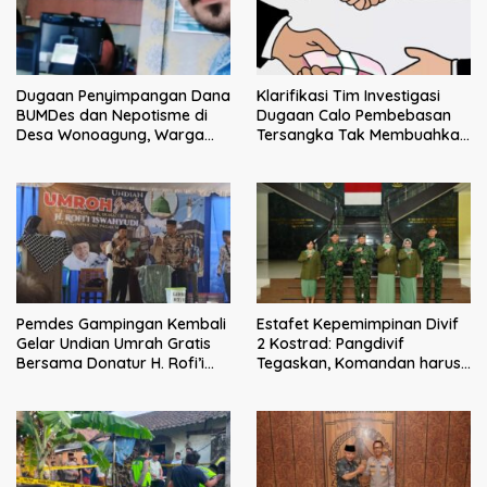
Klarifikasi Tim Investigasi
Dugaan Penyimpangan Dana
Dugaan Calo Pembebasan
BUMDes dan Nepotisme di
Tersangka Tak Membuahkan
Desa Wonoagung, Warga
Hasil
Resmi Melaporkan ke Kejari
Malang
Pemdes Gampingan Kembali
Estafet Kepemimpinan Divif
Gelar Undian Umrah Gratis
2 Kostrad: Pangdivif
Bersama Donatur H. Rofi’i
Tegaskan, Komandan harus
Iswahyudi, Wujud Apresiasi
menjadi contoh tauladan
bagi Pejuang Sosial
dan solusi bagi prajurit