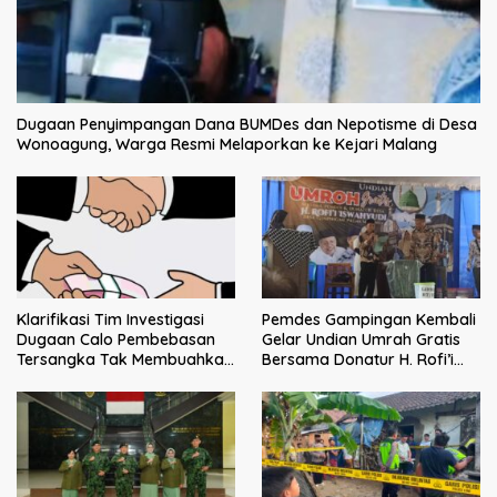
Dugaan Penyimpangan Dana BUMDes dan Nepotisme di Desa
Wonoagung, Warga Resmi Melaporkan ke Kejari Malang
Klarifikasi Tim Investigasi
Pemdes Gampingan Kembali
Dugaan Calo Pembebasan
Gelar Undian Umrah Gratis
Tersangka Tak Membuahkan
Bersama Donatur H. Rofi’i
Hasil
Iswahyudi, Wujud Apresiasi
bagi Pejuang Sosial