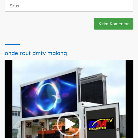
onde rout dmtv malang
Pemutar
Video