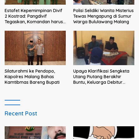
Estafet Kepemimpinan Divif
Polisi Selidiki Wanita Misterius
2 Kostrad: Pangdivif
Tewas Mengapung di Sumur
Tegaskan, Komandan harus
Warga Bululawang Malang
menjadi contoh tauladan
dan solusi bagi prajurit
Silaturahmi ke Pendopo,
Upaya Klarifikasi Sengketa
Kapolres Malang Bahas
Utang Piutang Berakhir
Kamtibmas Bareng Bupati
Buntu, Keluarga Debitur
Persoalkan Dugaan
Intimidasi Penagihan
Recent Post