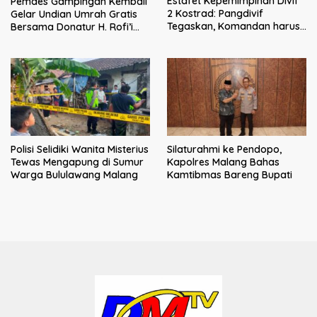
Estafet Kepemimpinan Divif
Pemdes Gampingan Kembali
2 Kostrad: Pangdivif
Gelar Undian Umrah Gratis
Tegaskan, Komandan harus
Bersama Donatur H. Rofi’i
menjadi contoh tauladan
Iswahyudi, Wujud Apresiasi
dan solusi bagi prajurit
bagi Pejuang Sosial
Polisi Selidiki Wanita Misterius
Silaturahmi ke Pendopo,
Tewas Mengapung di Sumur
Kapolres Malang Bahas
Warga Bululawang Malang
Kamtibmas Bareng Bupati