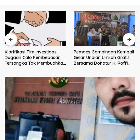
Klarifikasi Tim Investigasi
Pemdes Gampingan Kembali
Dugaan Calo Pembebasan
Gelar Undian Umrah Gratis
Tersangka Tak Membuahkan
Bersama Donatur H. Rofi’i
Hasil
Iswahyudi, Wujud Apresiasi
bagi Pejuang Sosial