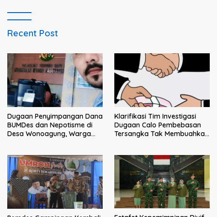
Intimidasi Penagihan
Recent Post
Dugaan Penyimpangan Dana
Klarifikasi Tim Investigasi
BUMDes dan Nepotisme di
Dugaan Calo Pembebasan
Desa Wonoagung, Warga
Tersangka Tak Membuahkan
Resmi Melaporkan ke Kejari
Hasil
Malang