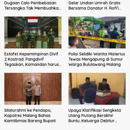
Dugaan Calo Pembebasan
Gelar Undian Umrah Gratis
Tersangka Tak Membuahkan
Bersama Donatur H. Rofi’i
Hasil
Iswahyudi, Wujud Apresiasi
bagi Pejuang Sosial
Estafet Kepemimpinan Divif
Polisi Selidiki Wanita Misterius
2 Kostrad: Pangdivif
Tewas Mengapung di Sumur
Tegaskan, Komandan harus
Warga Bululawang Malang
menjadi contoh tauladan
dan solusi bagi prajurit
Silaturahmi ke Pendopo,
Upaya Klarifikasi Sengketa
Kapolres Malang Bahas
Utang Piutang Berakhir
Kamtibmas Bareng Bupati
Buntu, Keluarga Debitur
Persoalkan Dugaan