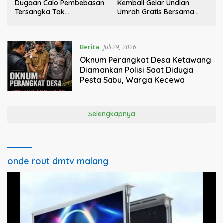
Dugaan Calo Pembebasan
Kembali Gelar Undian
Tersangka Tak
Umrah Gratis Bersama
i
Membuahkan Hasil
Donatur H. Rofi’i Iswahyudi,
Wujud Apresiasi bagi
Pejuang Sosial
Berita
Juli 29, 2026
Oknum Perangkat Desa Ketawang
Diamankan Polisi Saat Diduga
Pesta Sabu, Warga Kecewa
Selengkapnya
onde rout dmtv malang
Pemutar
Video