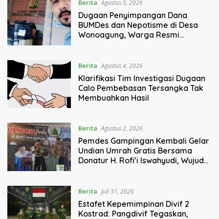
Berita
Agustus 5, 2026
Dugaan Penyimpangan Dana
BUMDes dan Nepotisme di Desa
Wonoagung, Warga Resmi
Melaporkan ke Kejari Malang
Berita
Agustus 4, 2026
Klarifikasi Tim Investigasi Dugaan
Calo Pembebasan Tersangka Tak
Membuahkan Hasil
Berita
Agustus 2, 2026
Pemdes Gampingan Kembali Gelar
Undian Umrah Gratis Bersama
Donatur H. Rofi’i Iswahyudi, Wujud
Apresiasi bagi Pejuang Sosial
Berita
Juli 31, 2026
Estafet Kepemimpinan Divif 2
Kostrad: Pangdivif Tegaskan,