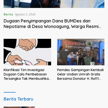
Berita
Agustus 5, 2026
Dugaan Penyimpangan Dana BUMDes dan
Nepotisme di Desa Wonoagung, Warga Resmi
Melaporkan ke Kejari Malang
Klarifikasi Tim Investigasi
Pemdes Gampingan Kembali
Dugaan Calo Pembebasan
Gelar Undian Umrah Gratis
Tersangka Tak Membuahkan
Bersama Donatur H. Rofi’i
Hasil
Iswahyudi, Wujud Apresiasi
bagi Pejuang Sosial
dmtvmalang.com
Berita Terbaru