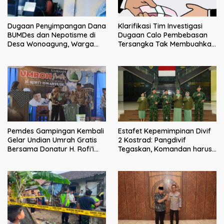
Klarifikasi Tim Investigasi
Dugaan Penyimpangan Dana
Dugaan Calo Pembebasan
BUMDes dan Nepotisme di
Tersangka Tak Membuahkan
Desa Wonoagung, Warga
Hasil
Resmi Melaporkan ke Kejari
Malang
Pemdes Gampingan Kembali
Estafet Kepemimpinan Divif
Gelar Undian Umrah Gratis
2 Kostrad: Pangdivif
Bersama Donatur H. Rofi’i
Tegaskan, Komandan harus
Iswahyudi, Wujud Apresiasi
menjadi contoh tauladan
bagi Pejuang Sosial
dan solusi bagi prajurit