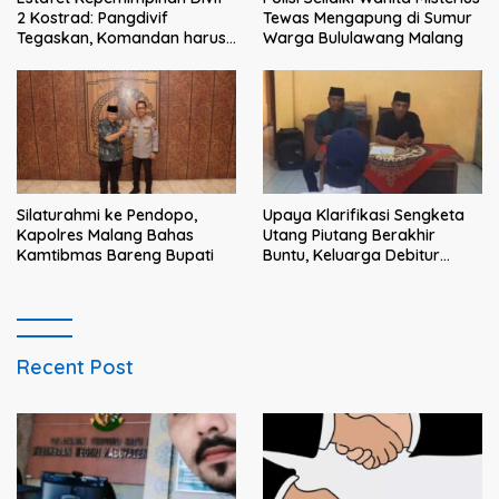
2 Kostrad: Pangdivif
Tewas Mengapung di Sumur
Tegaskan, Komandan harus
Warga Bululawang Malang
menjadi contoh tauladan
dan solusi bagi prajurit
Silaturahmi ke Pendopo,
Upaya Klarifikasi Sengketa
Kapolres Malang Bahas
Utang Piutang Berakhir
Kamtibmas Bareng Bupati
Buntu, Keluarga Debitur
Persoalkan Dugaan
Intimidasi Penagihan
Recent Post