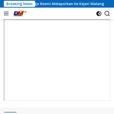
Langsung
a Resmi Melaporkan ke Kejari Malang
Breaking News
Klarifikasi T
ke
konten