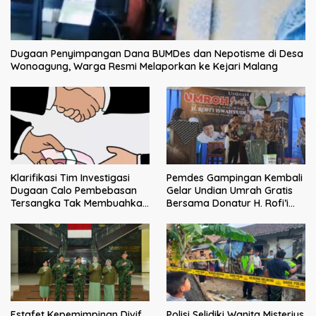
Dugaan Penyimpangan Dana BUMDes dan Nepotisme di Desa
Wonoagung, Warga Resmi Melaporkan ke Kejari Malang
Klarifikasi Tim Investigasi
Pemdes Gampingan Kembali
Dugaan Calo Pembebasan
Gelar Undian Umrah Gratis
Tersangka Tak Membuahkan
Bersama Donatur H. Rofi’i
Hasil
Iswahyudi, Wujud Apresiasi
bagi Pejuang Sosial
Estafet Kepemimpinan Divif
Polisi Selidiki Wanita Misterius