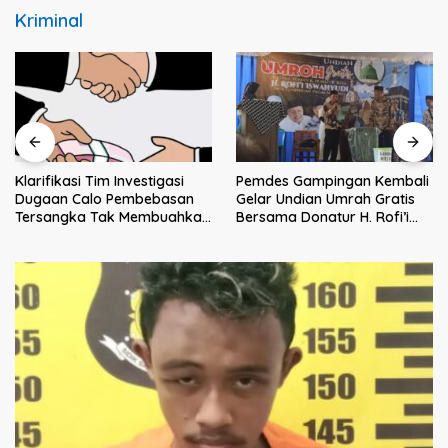
Kriminal
Klarifikasi Tim Investigasi
Pemdes Gampingan Kembali
Dugaan Calo Pembebasan
Gelar Undian Umrah Gratis
Tersangka Tak Membuahkan
Bersama Donatur H. Rofi’i
Hasil
Iswahyudi, Wujud Apresiasi
bagi Pejuang Sosial