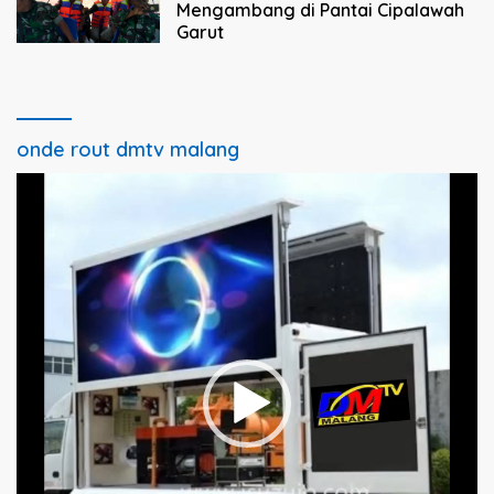
Mengambang di Pantai Cipalawah
Garut
onde rout dmtv malang
Pemutar
Video