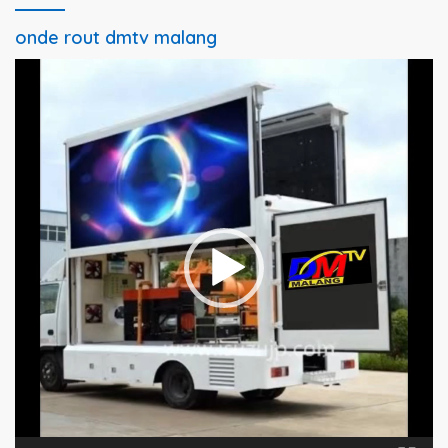
onde rout dmtv malang
Pemutar
Video