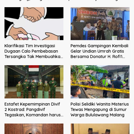
Klarifikasi Tim Investigasi
Pemdes Gampingan Kembali
Dugaan Calo Pembebasan
Gelar Undian Umrah Gratis
Tersangka Tak Membuahkan
Bersama Donatur H. Rofi’i
Hasil
Iswahyudi, Wujud Apresiasi
bagi Pejuang Sosial
Estafet Kepemimpinan Divif
Polisi Selidiki Wanita Misterius
2 Kostrad: Pangdivif
Tewas Mengapung di Sumur
Tegaskan, Komandan harus
Warga Bululawang Malang
menjadi contoh tauladan
dan solusi bagi prajurit