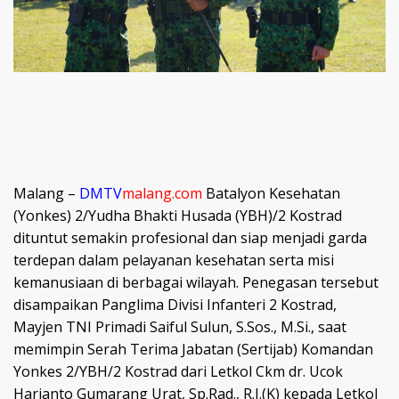
Malang –
DMTV
malang.com
Batalyon Kesehatan
(Yonkes) 2/Yudha Bhakti Husada (YBH)/2 Kostrad
dituntut semakin profesional dan siap menjadi garda
terdepan dalam pelayanan kesehatan serta misi
kemanusiaan di berbagai wilayah. Penegasan tersebut
disampaikan Panglima Divisi Infanteri 2 Kostrad,
Mayjen TNI Primadi Saiful Sulun, S.Sos., M.Si., saat
memimpin Serah Terima Jabatan (Sertijab) Komandan
Yonkes 2/YBH/2 Kostrad dari Letkol Ckm dr. Ucok
Harianto Gumarang Urat, Sp.Rad., R.I.(K) kepada Letkol