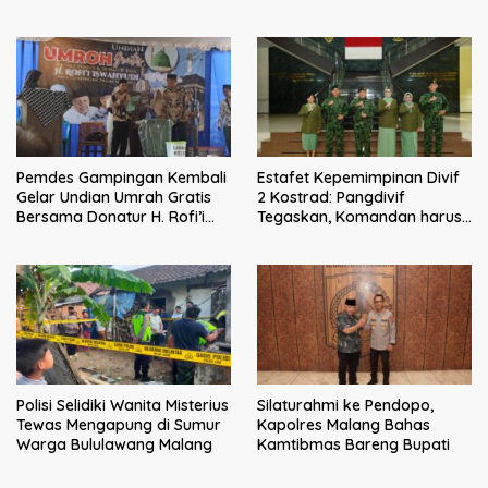
Hasil
Resmi Melaporkan ke Kejari
Malang
Pemdes Gampingan Kembali
Estafet Kepemimpinan Divif
Gelar Undian Umrah Gratis
2 Kostrad: Pangdivif
Bersama Donatur H. Rofi’i
Tegaskan, Komandan harus
Iswahyudi, Wujud Apresiasi
menjadi contoh tauladan
bagi Pejuang Sosial
dan solusi bagi prajurit
Polisi Selidiki Wanita Misterius
Silaturahmi ke Pendopo,
Tewas Mengapung di Sumur
Kapolres Malang Bahas
Warga Bululawang Malang
Kamtibmas Bareng Bupati