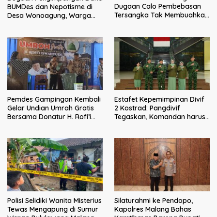
Dugaan Calo Pembebasan
BUMDes dan Nepotisme di
Tersangka Tak Membuahkan
Desa Wonoagung, Warga
Hasil
Resmi Melaporkan ke Kejari
Malang
Pemdes Gampingan Kembali
Estafet Kepemimpinan Divif
Gelar Undian Umrah Gratis
2 Kostrad: Pangdivif
Bersama Donatur H. Rofi’i
Tegaskan, Komandan harus
Iswahyudi, Wujud Apresiasi
menjadi contoh tauladan
bagi Pejuang Sosial
dan solusi bagi prajurit
Polisi Selidiki Wanita Misterius
Silaturahmi ke Pendopo,
Tewas Mengapung di Sumur
Kapolres Malang Bahas