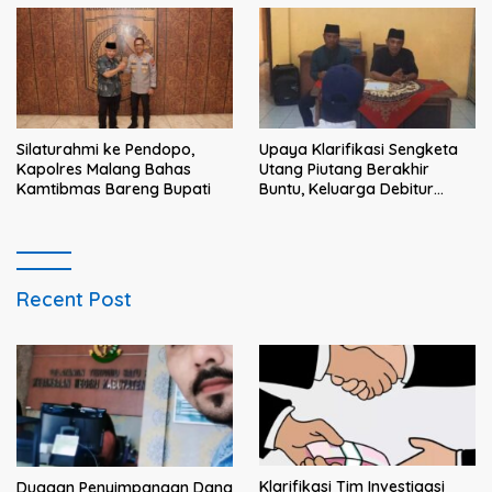
dan solusi bagi prajurit
Silaturahmi ke Pendopo,
Upaya Klarifikasi Sengketa
Kapolres Malang Bahas
Utang Piutang Berakhir
Kamtibmas Bareng Bupati
Buntu, Keluarga Debitur
Persoalkan Dugaan
Intimidasi Penagihan
Recent Post
Klarifikasi Tim Investigasi
Dugaan Penyimpangan Dana