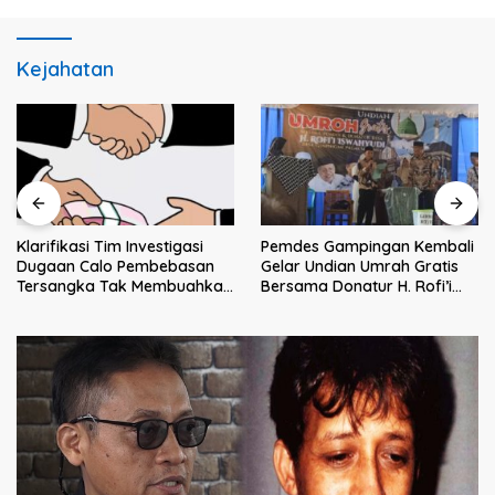
Kejahatan
Klarifikasi Tim Investigasi
Pemdes Gampingan Kembali
Dugaan Calo Pembebasan
Gelar Undian Umrah Gratis
Tersangka Tak Membuahkan
Bersama Donatur H. Rofi’i
Hasil
Iswahyudi, Wujud Apresiasi
bagi Pejuang Sosial