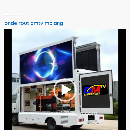
onde rout dmtv malang
Pemutar
Video