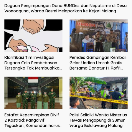
Dugaan Penyimpangan Dana BUMDes dan Nepotisme di Desa
Wonoagung, Warga Resmi Melaporkan ke Kejari Malang
Klarifikasi Tim Investigasi
Pemdes Gampingan Kembali
Dugaan Calo Pembebasan
Gelar Undian Umrah Gratis
Tersangka Tak Membuahkan
Bersama Donatur H. Rofi’i
Hasil
Iswahyudi, Wujud Apresiasi
bagi Pejuang Sosial
Estafet Kepemimpinan Divif
Polisi Selidiki Wanita Misterius
2 Kostrad: Pangdivif
Tewas Mengapung di Sumur
Tegaskan, Komandan harus
Warga Bululawang Malang
menjadi contoh tauladan