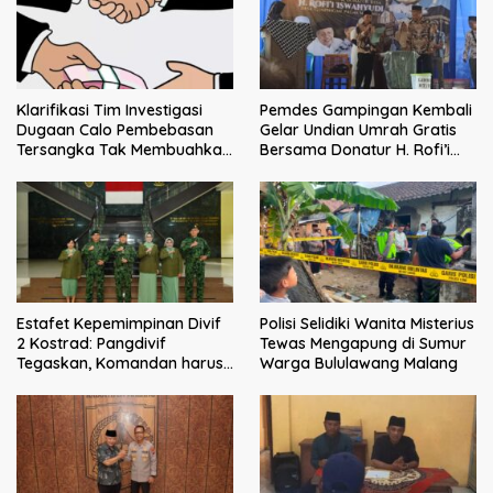
Klarifikasi Tim Investigasi
Pemdes Gampingan Kembali
Dugaan Calo Pembebasan
Gelar Undian Umrah Gratis
Tersangka Tak Membuahkan
Bersama Donatur H. Rofi’i
Hasil
Iswahyudi, Wujud Apresiasi
bagi Pejuang Sosial
Estafet Kepemimpinan Divif
Polisi Selidiki Wanita Misterius
2 Kostrad: Pangdivif
Tewas Mengapung di Sumur
Tegaskan, Komandan harus
Warga Bululawang Malang
menjadi contoh tauladan
dan solusi bagi prajurit