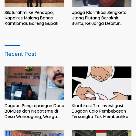
Silaturahmi ke Pendopo,
Upaya Klarifikasi Sengketa
Kapolres Malang Bahas
Utang Piutang Berakhir
Kamtibmas Bareng Bupati
Buntu, Keluarga Debitur
Persoalkan Dugaan
Intimidasi Penagihan
Recent Post
Klarifikasi Tim Investigasi
Dugaan Penyimpangan Dana
Dugaan Calo Pembebasan
BUMDes dan Nepotisme di
Tersangka Tak Membuahkan
Desa Wonoagung, Warga
Hasil
Resmi Melaporkan ke Kejari
Malang