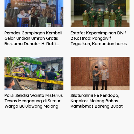
Pemdes Gampingan Kembali
Estafet Kepemimpinan Divif
Gelar Undian Umrah Gratis
2 Kostrad: Pangdivif
Bersama Donatur H. Rofi’i
Tegaskan, Komandan harus
Iswahyudi, Wujud Apresiasi
menjadi contoh tauladan
bagi Pejuang Sosial
dan solusi bagi prajurit
Polisi Selidiki Wanita Misterius
Silaturahmi ke Pendopo,
Tewas Mengapung di Sumur
Kapolres Malang Bahas
Warga Bululawang Malang
Kamtibmas Bareng Bupati