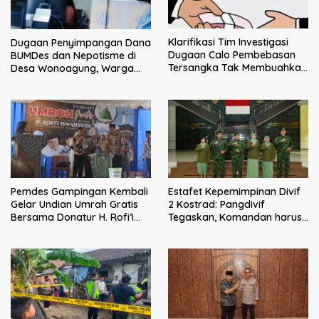
Klarifikasi Tim Investigasi
Dugaan Penyimpangan Dana
Dugaan Calo Pembebasan
BUMDes dan Nepotisme di
Tersangka Tak Membuahkan
Desa Wonoagung, Warga
Hasil
Resmi Melaporkan ke Kejari
Malang
Pemdes Gampingan Kembali
Estafet Kepemimpinan Divif
Gelar Undian Umrah Gratis
2 Kostrad: Pangdivif
Bersama Donatur H. Rofi’i
Tegaskan, Komandan harus
Iswahyudi, Wujud Apresiasi
menjadi contoh tauladan
bagi Pejuang Sosial
dan solusi bagi prajurit