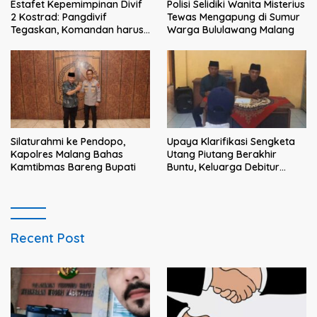
Estafet Kepemimpinan Divif
Polisi Selidiki Wanita Misterius
2 Kostrad: Pangdivif
Tewas Mengapung di Sumur
Tegaskan, Komandan harus
Warga Bululawang Malang
menjadi contoh tauladan
dan solusi bagi prajurit
Silaturahmi ke Pendopo,
Upaya Klarifikasi Sengketa
Kapolres Malang Bahas
Utang Piutang Berakhir
Kamtibmas Bareng Bupati
Buntu, Keluarga Debitur
Persoalkan Dugaan
Intimidasi Penagihan
Recent Post