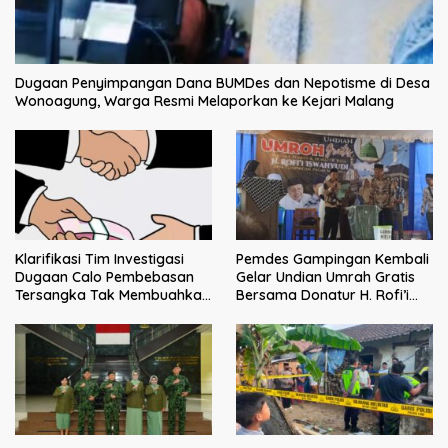
Dugaan Penyimpangan Dana BUMDes dan Nepotisme di Desa
Wonoagung, Warga Resmi Melaporkan ke Kejari Malang
Klarifikasi Tim Investigasi
Pemdes Gampingan Kembali
Dugaan Calo Pembebasan
Gelar Undian Umrah Gratis
Tersangka Tak Membuahkan
Bersama Donatur H. Rofi’i
Hasil
Iswahyudi, Wujud Apresiasi
bagi Pejuang Sosial