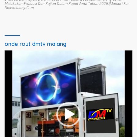
Melakukan Evaluasi Dan Kajian Dalam Rapat Awal Tahun 2026.(Mamuri For
Dmtvmalang.com
onde rout dmtv malang
Pemutar
Video