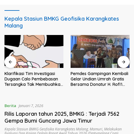
Kepala Stasiun BMKG Geofisika Karangkates
Malang
Klarifikasi Tim Investigasi
Pemdes Gampingan Kembali
Dugaan Calo Pembebasan
Gelar Undian Umrah Gratis
Tersangka Tak Membuahkan
Bersama Donatur H. Rofi’i
Hasil
Iswahyudi, Wujud Apresiasi
bagi Pejuang Sosial
Berita
Januari 7, 2026
Rilis Laporan tahun 2025, BMKG : Terjadi 7562
Gempa Bumi Guncang Jawa Timur
Kepala Stasiun BMKG Geofisika Karangkates Malang
,
Mamuri
,
Melakukan
Evaluasi Dan Kajian Dalam Rapat Awal Tahun 2026.(dmtvmalang.com)
,