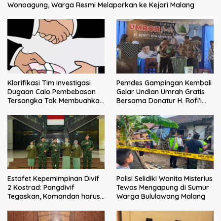
Wonoagung, Warga Resmi Melaporkan ke Kejari Malang
Klarifikasi Tim Investigasi
Pemdes Gampingan Kembali
Dugaan Calo Pembebasan
Gelar Undian Umrah Gratis
Tersangka Tak Membuahkan
Bersama Donatur H. Rofi’i
Hasil
Iswahyudi, Wujud Apresiasi
bagi Pejuang Sosial
Estafet Kepemimpinan Divif
Polisi Selidiki Wanita Misterius
2 Kostrad: Pangdivif
Tewas Mengapung di Sumur
Tegaskan, Komandan harus
Warga Bululawang Malang
menjadi contoh tauladan
dan solusi bagi prajurit