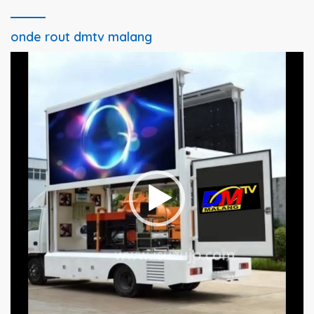
onde rout dmtv malang
Pemutar
Video