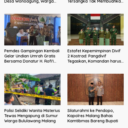
Tersangka Tak Membuahkan
Desa Wonoagung, Warga
Hasil
Resmi Melaporkan ke Kejari
Malang
Pemdes Gampingan Kembali
Estafet Kepemimpinan Divif
Gelar Undian Umrah Gratis
2 Kostrad: Pangdivif
Bersama Donatur H. Rofi’i
Tegaskan, Komandan harus
Iswahyudi, Wujud Apresiasi
menjadi contoh tauladan
bagi Pejuang Sosial
dan solusi bagi prajurit
Polisi Selidiki Wanita Misterius
Silaturahmi ke Pendopo,
Tewas Mengapung di Sumur
Kapolres Malang Bahas
Warga Bululawang Malang
Kamtibmas Bareng Bupati