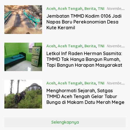
Aceh
,
Aceh Tengah
,
Berita
,
TNI
November
5, 2025
Jembatan TMMD Kodim 0106 Jadi
Napas Baru Perekonomian Desa
Kute Keramil
Aceh
,
Aceh Tengah
,
Berita
,
TNI
November
5, 2025
Letkol Inf Raden Herman Sasmita:
TMMD Tak Hanya Bangun Rumah,
Tapi Bangun Harapan Masyarakat
Aceh
,
Aceh Tengah
,
Berita
,
TNI
November
4, 2025
Menghormati Sejarah, Satgas
TMMD Aceh Tengah Gelar Tabur
Bunga di Makam Datu Merah Mege
Selengkapnya