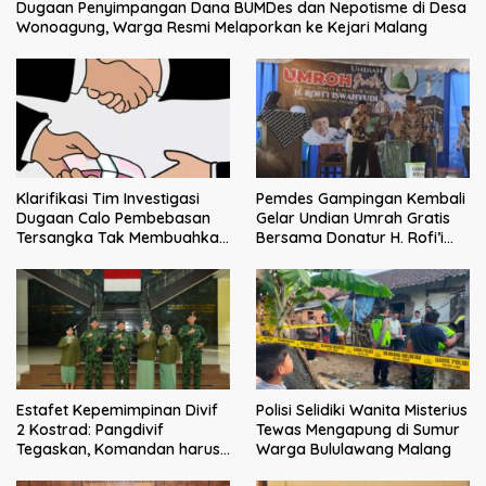
Dugaan Penyimpangan Dana BUMDes dan Nepotisme di Desa
Wonoagung, Warga Resmi Melaporkan ke Kejari Malang
Klarifikasi Tim Investigasi
Pemdes Gampingan Kembali
Dugaan Calo Pembebasan
Gelar Undian Umrah Gratis
Tersangka Tak Membuahkan
Bersama Donatur H. Rofi’i
Hasil
Iswahyudi, Wujud Apresiasi
bagi Pejuang Sosial
Estafet Kepemimpinan Divif
Polisi Selidiki Wanita Misterius
2 Kostrad: Pangdivif
Tewas Mengapung di Sumur
Tegaskan, Komandan harus
Warga Bululawang Malang
menjadi contoh tauladan