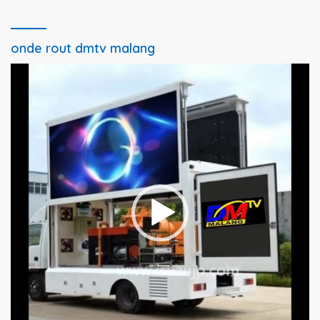
onde rout dmtv malang
Pemutar
Video