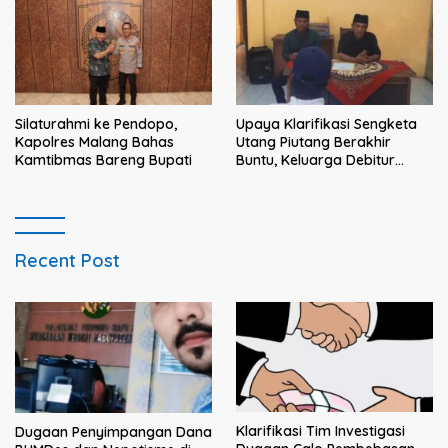
dan solusi bagi prajurit
Silaturahmi ke Pendopo,
Upaya Klarifikasi Sengketa
Kapolres Malang Bahas
Utang Piutang Berakhir
Kamtibmas Bareng Bupati
Buntu, Keluarga Debitur
Persoalkan Dugaan
Intimidasi Penagihan
Recent Post
Klarifikasi Tim Investigasi
Dugaan Penyimpangan Dana