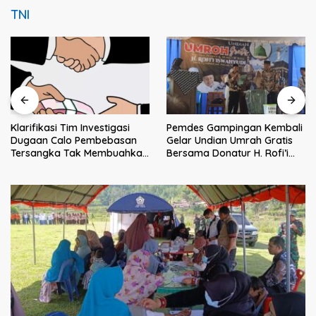
TNI
Klarifikasi Tim Investigasi
Pemdes Gampingan Kembali
Dugaan Calo Pembebasan
Gelar Undian Umrah Gratis
Tersangka Tak Membuahkan
Bersama Donatur H. Rofi’i
Hasil
Iswahyudi, Wujud Apresiasi
bagi Pejuang Sosial