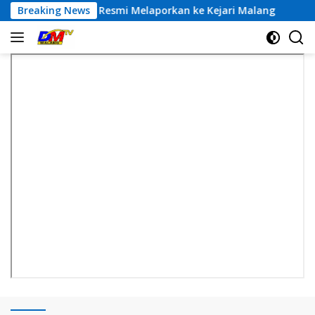
Langsung
esmi Melaporkan ke Kejari Malang
Breaking News
Klarifikasi Tim I
ke
konten