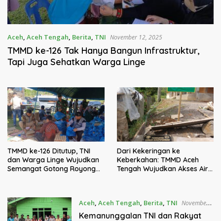
Aceh
,
Aceh Tengah
,
Berita
,
TNI
November 12, 2025
TMMD ke-126 Tak Hanya Bangun Infrastruktur,
Tapi Juga Sehatkan Warga Linge
TMMD ke-126 Ditutup, TNI
Dari Kekeringan ke
dan Warga Linge Wujudkan
Keberkahan: TMMD Aceh
Semangat Gotong Royong
Tengah Wujudkan Akses Air
Lewat Bakti Sosial
Bersih di Bewang
Aceh
,
Aceh Tengah
,
Berita
,
TNI
November
8, 2025
Kemanunggalan TNI dan Rakyat