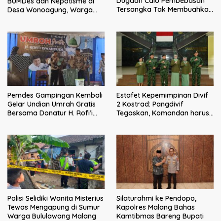
Dugaan Calo Pembebasan
BUMDes dan Nepotisme di
Tersangka Tak Membuahkan
Desa Wonoagung, Warga
Hasil
Resmi Melaporkan ke Kejari
Malang
Pemdes Gampingan Kembali
Estafet Kepemimpinan Divif
Gelar Undian Umrah Gratis
2 Kostrad: Pangdivif
Bersama Donatur H. Rofi’i
Tegaskan, Komandan harus
Iswahyudi, Wujud Apresiasi
menjadi contoh tauladan
bagi Pejuang Sosial
dan solusi bagi prajurit
Polisi Selidiki Wanita Misterius
Silaturahmi ke Pendopo,
Tewas Mengapung di Sumur
Kapolres Malang Bahas
Warga Bululawang Malang
Kamtibmas Bareng Bupati