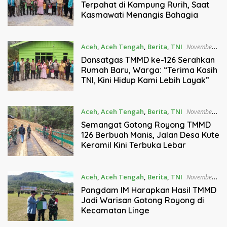
Terpahat di Kampung Rurih, Saat
Kasmawati Menangis Bahagia
Aceh
,
Aceh Tengah
,
Berita
,
TNI
November
7, 2025
Dansatgas TMMD ke-126 Serahkan
Rumah Baru, Warga: “Terima Kasih
TNI, Kini Hidup Kami Lebih Layak”
Aceh
,
Aceh Tengah
,
Berita
,
TNI
November
6, 2025
Semangat Gotong Royong TMMD
126 Berbuah Manis, Jalan Desa Kute
Keramil Kini Terbuka Lebar
Aceh
,
Aceh Tengah
,
Berita
,
TNI
November
6, 2025
Pangdam IM Harapkan Hasil TMMD
Jadi Warisan Gotong Royong di
Kecamatan Linge