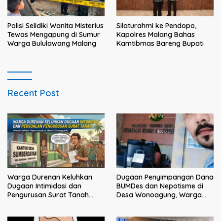
Polisi Selidiki Wanita Misterius
Silaturahmi ke Pendopo,
Tewas Mengapung di Sumur
Kapolres Malang Bahas
Warga Bululawang Malang
Kamtibmas Bareng Bupati
Recent Post
Dugaan Penyimpangan Dana
Warga Durenan Keluhkan
BUMDes dan Nepotisme di
Dugaan Intimidasi dan
Desa Wonoagung, Warga
Pengurusan Surat Tanah
Resmi Melaporkan ke Kejari
yang Dipersoalkan, Oknum
Malang
Sekdes Dipertanyakan