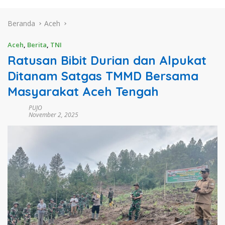
Beranda
Aceh
Aceh
,
Berita
,
TNI
Ratusan Bibit Durian dan Alpukat
Ditanam Satgas TMMD Bersama
Masyarakat Aceh Tengah
PUJO
November 2, 2025