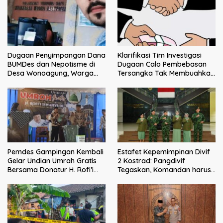
Dugaan Penyimpangan Dana
Klarifikasi Tim Investigasi
BUMDes dan Nepotisme di
Dugaan Calo Pembebasan
Desa Wonoagung, Warga
Tersangka Tak Membuahkan
Resmi Melaporkan ke Kejari
Hasil
Malang
Pemdes Gampingan Kembali
Estafet Kepemimpinan Divif
Gelar Undian Umrah Gratis
2 Kostrad: Pangdivif
Bersama Donatur H. Rofi’i
Tegaskan, Komandan harus
Iswahyudi, Wujud Apresiasi
menjadi contoh tauladan
bagi Pejuang Sosial
dan solusi bagi prajurit