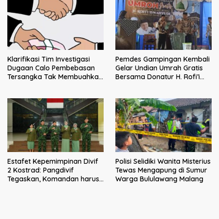
Klarifikasi Tim Investigasi
Pemdes Gampingan Kembali
Dugaan Calo Pembebasan
Gelar Undian Umrah Gratis
Tersangka Tak Membuahkan
Bersama Donatur H. Rofi’i
Hasil
Iswahyudi, Wujud Apresiasi
bagi Pejuang Sosial
Estafet Kepemimpinan Divif
Polisi Selidiki Wanita Misterius
2 Kostrad: Pangdivif
Tewas Mengapung di Sumur
Tegaskan, Komandan harus
Warga Bululawang Malang
menjadi contoh tauladan
dan solusi bagi prajurit