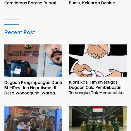
Kamtibmas Bareng Bupati
Buntu, Keluarga Debitur
Persoalkan Dugaan
Intimidasi Penagihan
Recent Post
Klarifikasi Tim Investigasi
Dugaan Penyimpangan Dana
Dugaan Calo Pembebasan
BUMDes dan Nepotisme di
Tersangka Tak Membuahkan
Desa Wonoagung, Warga
Hasil
Resmi Melaporkan ke Kejari
Malang