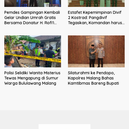
Pemdes Gampingan Kembali
Estafet Kepemimpinan Divif
Gelar Undian Umrah Gratis
2 Kostrad: Pangdivif
Bersama Donatur H. Rofi’i
Tegaskan, Komandan harus
Iswahyudi, Wujud Apresiasi
menjadi contoh tauladan
bagi Pejuang Sosial
dan solusi bagi prajurit
Polisi Selidiki Wanita Misterius
Silaturahmi ke Pendopo,
Tewas Mengapung di Sumur
Kapolres Malang Bahas
Warga Bululawang Malang
Kamtibmas Bareng Bupati