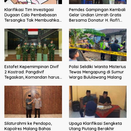
Klarifikasi Tim Investigasi
Pemdes Gampingan Kembali
Dugaan Calo Pembebasan
Gelar Undian Umrah Gratis
Tersangka Tak Membuahkan
Bersama Donatur H. Rofi’i
Hasil
Iswahyudi, Wujud Apresiasi
bagi Pejuang Sosial
Estafet Kepemimpinan Divif
Polisi Selidiki Wanita Misterius
2 Kostrad: Pangdivif
Tewas Mengapung di Sumur
Tegaskan, Komandan harus
Warga Bululawang Malang
menjadi contoh tauladan
dan solusi bagi prajurit
Silaturahmi ke Pendopo,
Upaya Klarifikasi Sengketa
Kapolres Malang Bahas
Utang Piutang Berakhir