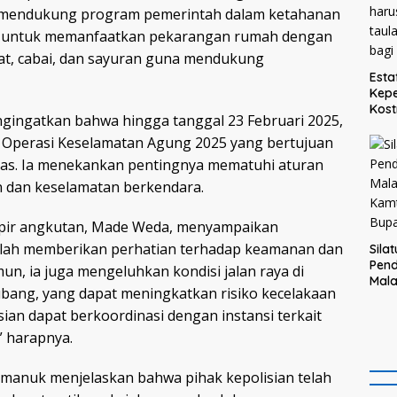
t mendukung program pemerintah dalam ketahanan
t untuk memanfaatkan pekarangan rumah dengan
at, cabai, dan sayuran guna mendukung
Esta
Kepe
Kost
engingatkan bahwa hingga tanggal 23 Februari 2025,
Teg
 Operasi Keselamatan Agung 2025 yang bertujuan
haru
taul
tas. Ia menekankan pentingnya mematuhi aturan
bagi
n dan keselamatan berkendara.
sopir angkutan, Made Weda, menyampaikan
telah memberikan perhatian terhadap keamanan dan
Sila
Pend
, ia juga mengeluhkan kondisi jalan raya di
Mal
ubang, yang dapat meningkatkan risiko kecelakaan
Kam
Bupa
isian dapat berkoordinasi dengan instansi terkait
” harapnya.
imanuk menjelaskan bahwa pihak kepolisian telah