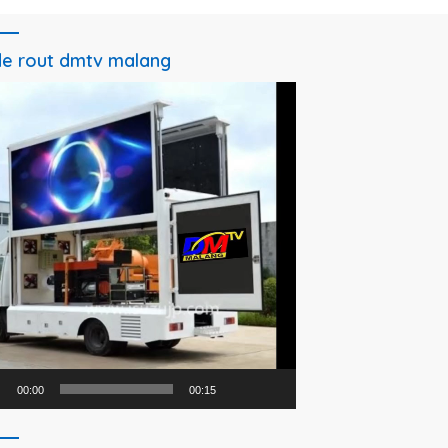
e rout dmtv malang
utar
o
00:00
00:15