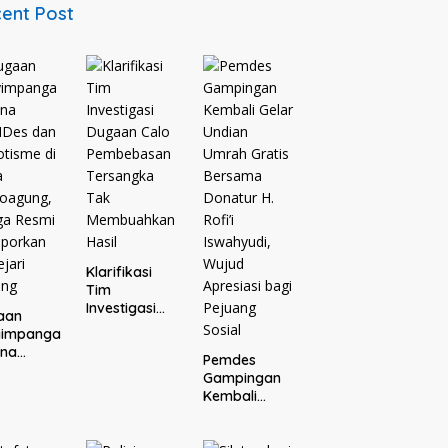
ent Post
Klarifikasi
Tim
Investigasi
aan
Dugaan Calo
yimpanga
Pembebasan
ana
Pemdes
Tersangka
Des dan
Gampingan
Tak
tisme di
Kembali
Membuahkan
a
Gelar Undian
Hasil
oagung,
Umrah Gratis
ga Resmi