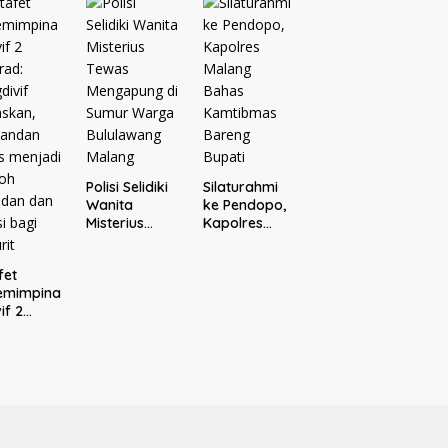
Bersama
aporkan
Donatur H.
ejari
Rofi’i
ang
Iswahyudi,
Wujud
Apresiasi
bagi Pejuang
Sosial
Polisi Selidiki
Silaturahmi
Wanita
ke Pendopo,
Misterius
Kapolres
Tewas
Malang
Mengapung
Bahas
fet
di Sumur
Kamtibmas
emimpina
Warga
Bareng
if 2
Bululawang
Bupati
rad:
Malang
divif
skan,
andan
s
jadi
oh