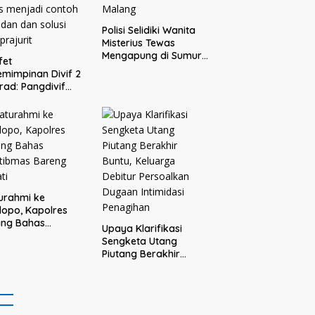
Polisi Selidiki Wanita
Misterius Tewas
Mengapung di Sumur
fet
Warga Bululawang
mimpinan Divif 2
Malang
rad: Pangdivif
askan, Komandan
s menjadi contoh
adan dan solusi
 prajurit
turahmi ke
opo, Kapolres
ang Bahas
Upaya Klarifikasi
tibmas Bareng
Sengketa Utang
ti
Piutang Berakhir
Buntu, Keluarga
Debitur Persoalkan
Dugaan Intimidasi
Penagihan