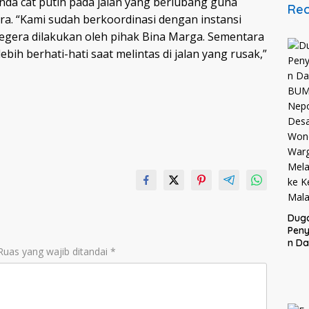
da cat putih pada jalan yang berlubang guna
Rec
. “Kami sudah berkoordinasi dengan instansi
segera dilakukan oleh pihak Bina Marga. Sementara
ih berhati-hati saat melintas di jalan yang rusak,”
Dug
Pen
n D
Ruas yang wajib ditandai
*
BUM
Nepo
Des
Won
War