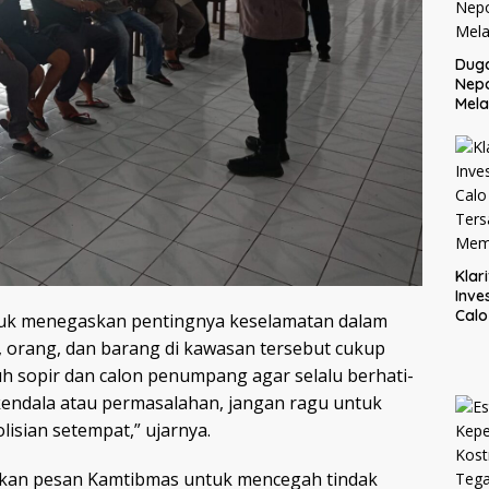
Dug
Nep
Mela
Klar
Inve
Cal
uk menegaskan pentingnya keselamatan dalam
Ter
, orang, dan barang di kawasan tersebut cukup
Mem
h sopir dan calon penumpang agar selalu berhati-
 kendala atau permasalahan, jangan ragu untuk
isian setempat,” ujarnya.
aikan pesan Kamtibmas untuk mencegah tindak