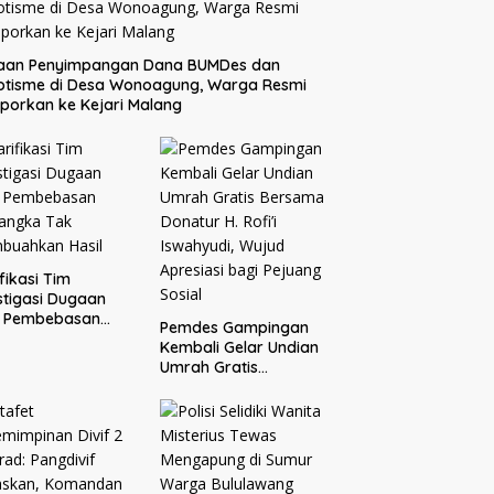
aan Penyimpangan Dana BUMDes dan
otisme di Desa Wonoagung, Warga Resmi
porkan ke Kejari Malang
ifikasi Tim
stigasi Dugaan
o Pembebasan
Pemdes Gampingan
sangka Tak
Kembali Gelar Undian
buahkan Hasil
Umrah Gratis
Bersama Donatur H.
Rofi’i Iswahyudi,
Wujud Apresiasi bagi
Pejuang Sosial