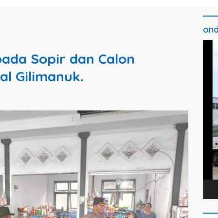
ond
Pem
ada Sopir dan Calon
Vide
l Gilimanuk.