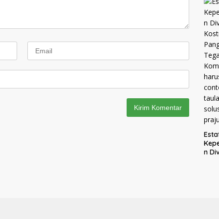
Mel
ke K
Mal
Esta
Kep
n Div
Kost
Pang
Tega
Kom
haru
men
cont