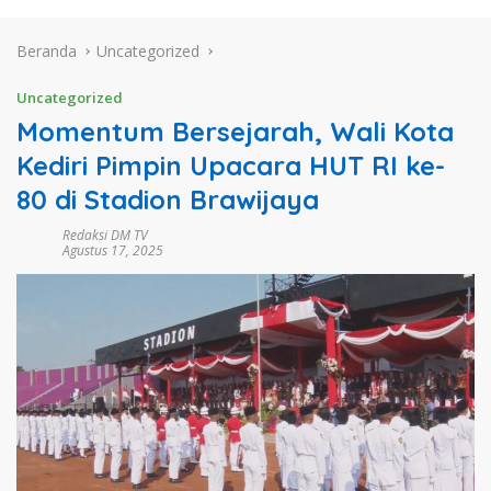
Beranda
Uncategorized
Uncategorized
Momentum Bersejarah, Wali Kota
Kediri Pimpin Upacara HUT RI ke-
80 di Stadion Brawijaya
Redaksi DM TV
Agustus 17, 2025