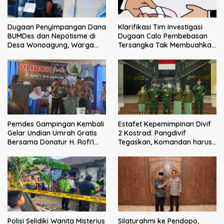
Dugaan Penyimpangan Dana
Klarifikasi Tim Investigasi
BUMDes dan Nepotisme di
Dugaan Calo Pembebasan
Desa Wonoagung, Warga
Tersangka Tak Membuahkan
Resmi Melaporkan ke Kejari
Hasil
Malang
Pemdes Gampingan Kembali
Estafet Kepemimpinan Divif
Gelar Undian Umrah Gratis
2 Kostrad: Pangdivif
Bersama Donatur H. Rofi’i
Tegaskan, Komandan harus
Iswahyudi, Wujud Apresiasi
menjadi contoh tauladan
bagi Pejuang Sosial
dan solusi bagi prajurit
Polisi Selidiki Wanita Misterius
Silaturahmi ke Pendopo,