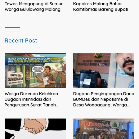
Tewas Mengapung di Sumur
Kapolres Malang Bahas
Warga Bululawang Malang
Kamtibmas Bareng Bupati
Recent Post
Dugaan Penyimpangan Dana
Warga Durenan Keluhkan
BUMDes dan Nepotisme di
Dugaan Intimidasi dan
Desa Wonoagung, Warga
Pengurusan Surat Tanah
Resmi Melaporkan ke Kejari
yang Dipersoalkan, Oknum
Malang
Sekdes Dipertanyakan