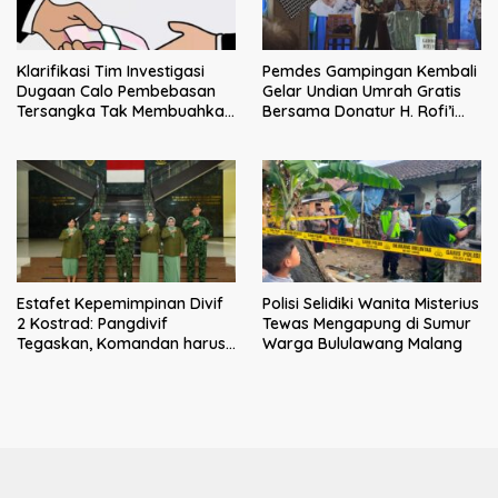
Klarifikasi Tim Investigasi
Pemdes Gampingan Kembali
Dugaan Calo Pembebasan
Gelar Undian Umrah Gratis
Tersangka Tak Membuahkan
Bersama Donatur H. Rofi’i
Hasil
Iswahyudi, Wujud Apresiasi
bagi Pejuang Sosial
Estafet Kepemimpinan Divif
Polisi Selidiki Wanita Misterius
2 Kostrad: Pangdivif
Tewas Mengapung di Sumur
Tegaskan, Komandan harus
Warga Bululawang Malang
menjadi contoh tauladan
dan solusi bagi prajurit