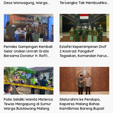
Tersangka Tak Membuahkan
Desa Wonoagung, Warga
Hasil
Resmi Melaporkan ke Kejari
Malang
Pemdes Gampingan Kembali
Estafet Kepemimpinan Divif
Gelar Undian Umrah Gratis
2 Kostrad: Pangdivif
Bersama Donatur H. Rofi’i
Tegaskan, Komandan harus
Iswahyudi, Wujud Apresiasi
menjadi contoh tauladan
bagi Pejuang Sosial
dan solusi bagi prajurit
Polisi Selidiki Wanita Misterius
Silaturahmi ke Pendopo,
Tewas Mengapung di Sumur
Kapolres Malang Bahas
Warga Bululawang Malang
Kamtibmas Bareng Bupati