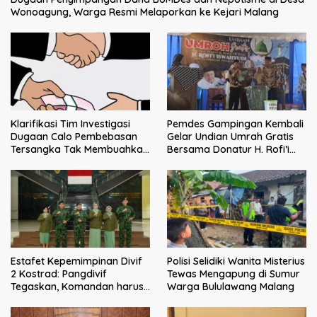
Wonoagung, Warga Resmi Melaporkan ke Kejari Malang
Klarifikasi Tim Investigasi
Pemdes Gampingan Kembali
Dugaan Calo Pembebasan
Gelar Undian Umrah Gratis
Tersangka Tak Membuahkan
Bersama Donatur H. Rofi’i
Hasil
Iswahyudi, Wujud Apresiasi
bagi Pejuang Sosial
Estafet Kepemimpinan Divif
Polisi Selidiki Wanita Misterius
2 Kostrad: Pangdivif
Tewas Mengapung di Sumur
Tegaskan, Komandan harus
Warga Bululawang Malang
menjadi contoh tauladan
dan solusi bagi prajurit