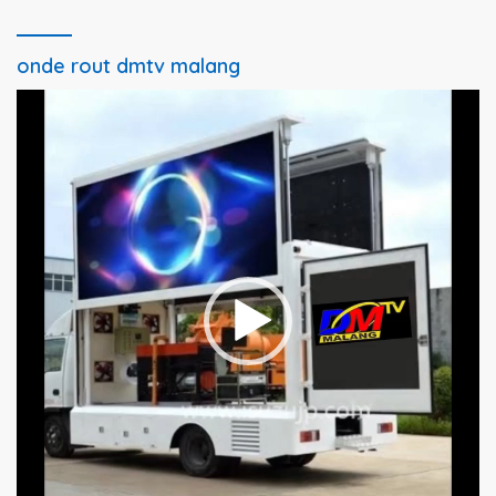
onde rout dmtv malang
Pemutar
Video