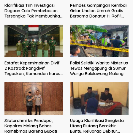
Klarifikasi Tim Investigasi
Pemdes Gampingan Kembali
Dugaan Calo Pembebasan
Gelar Undian Umrah Gratis
Tersangka Tak Membuahkan
Bersama Donatur H. Rofi’i
Hasil
Iswahyudi, Wujud Apresiasi
bagi Pejuang Sosial
Estafet Kepemimpinan Divif
Polisi Selidiki Wanita Misterius
2 Kostrad: Pangdivif
Tewas Mengapung di Sumur
Tegaskan, Komandan harus
Warga Bululawang Malang
menjadi contoh tauladan
dan solusi bagi prajurit
Silaturahmi ke Pendopo,
Upaya Klarifikasi Sengketa
Kapolres Malang Bahas
Utang Piutang Berakhir
Kamtibmas Bareng Bupati
Buntu, Keluarga Debitur