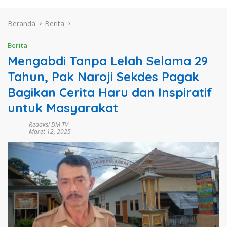
Beranda
Berita
Berita
Mengabdi Tanpa Lelah Selama 29
Tahun, Pak Naroji Sekdes Pagak
Bagikan Cerita Haru dan Inspiratif
untuk Masyarakat
Redaksi DM TV
Maret 12, 2025