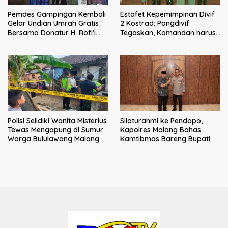
Pemdes Gampingan Kembali
Estafet Kepemimpinan Divif
Gelar Undian Umrah Gratis
2 Kostrad: Pangdivif
Bersama Donatur H. Rofi’i
Tegaskan, Komandan harus
Iswahyudi, Wujud Apresiasi
menjadi contoh tauladan
bagi Pejuang Sosial
dan solusi bagi prajurit
Polisi Selidiki Wanita Misterius
Silaturahmi ke Pendopo,
Tewas Mengapung di Sumur
Kapolres Malang Bahas
Warga Bululawang Malang
Kamtibmas Bareng Bupati