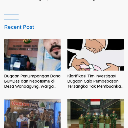
Persoalkan Dugaan
Intimidasi Penagihan
Recent Post
Klarifikasi Tim Investigasi
Dugaan Penyimpangan Dana
Dugaan Calo Pembebasan
BUMDes dan Nepotisme di
Tersangka Tak Membuahkan
Desa Wonoagung, Warga
Hasil
Resmi Melaporkan ke Kejari
Malang