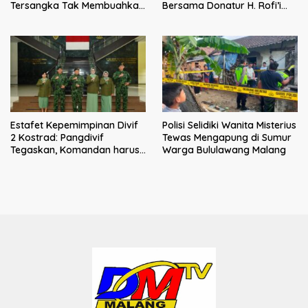
Tersangka Tak Membuahkan
Bersama Donatur H. Rofi’i
Hasil
Iswahyudi, Wujud Apresiasi
bagi Pejuang Sosial
Estafet Kepemimpinan Divif
Polisi Selidiki Wanita Misterius
2 Kostrad: Pangdivif
Tewas Mengapung di Sumur
Tegaskan, Komandan harus
Warga Bululawang Malang
menjadi contoh tauladan
dan solusi bagi prajurit