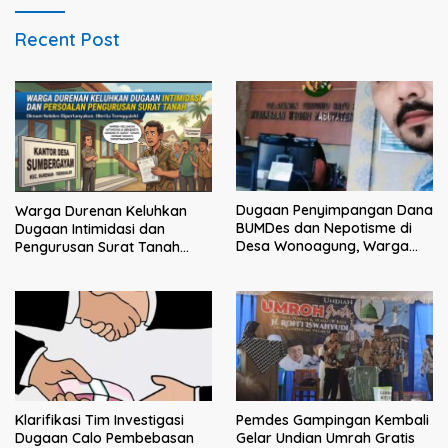
Recent Post
Dugaan Penyimpangan Dana
Warga Durenan Keluhkan
BUMDes dan Nepotisme di
Dugaan Intimidasi dan
Desa Wonoagung, Warga
Pengurusan Surat Tanah
Resmi Melaporkan ke Kejari
yang Dipersoalkan, Oknum
Malang
Sekdes Dipertanyakan
Klarifikasi Tim Investigasi
Pemdes Gampingan Kembali
Dugaan Calo Pembebasan
Gelar Undian Umrah Gratis