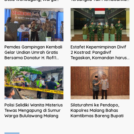
Resmi Melaporkan ke Kejari
Hasil
Malang
Pemdes Gampingan Kembali
Estafet Kepemimpinan Divif
Gelar Undian Umrah Gratis
2 Kostrad: Pangdivif
Bersama Donatur H. Rofi’i
Tegaskan, Komandan harus
Iswahyudi, Wujud Apresiasi
menjadi contoh tauladan
bagi Pejuang Sosial
dan solusi bagi prajurit
Polisi Selidiki Wanita Misterius
Silaturahmi ke Pendopo,
Tewas Mengapung di Sumur
Kapolres Malang Bahas
Warga Bululawang Malang
Kamtibmas Bareng Bupati