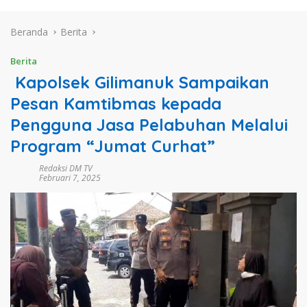
Beranda
Berita
Berita
Kapolsek Gilimanuk Sampaikan
Pesan Kamtibmas kepada
Pengguna Jasa Pelabuhan Melalui
Program “Jumat Curhat”
Redaksi DM TV
Februari 7, 2025