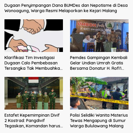
Dugaan Penyimpangan Dana BUMDes dan Nepotisme di Desa
Wonoagung, Warga Resmi Melaporkan ke Kejari Malang
Klarifikasi Tim Investigasi
Pemdes Gampingan Kembali
Dugaan Calo Pembebasan
Gelar Undian Umrah Gratis
Tersangka Tak Membuahkan
Bersama Donatur H. Rofi’i
Hasil
Iswahyudi, Wujud Apresiasi
bagi Pejuang Sosial
Estafet Kepemimpinan Divif
Polisi Selidiki Wanita Misterius
2 Kostrad: Pangdivif
Tewas Mengapung di Sumur
Tegaskan, Komandan harus
Warga Bululawang Malang
menjadi contoh tauladan