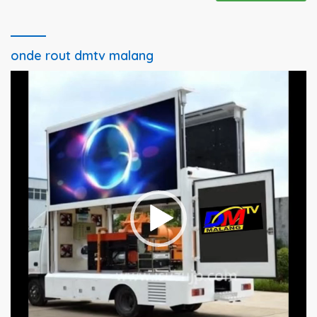
onde rout dmtv malang
Pemutar
Video