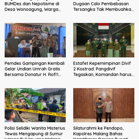
Dugaan Calo Pembebasan
BUMDes dan Nepotisme di
Tersangka Tak Membuahkan
Desa Wonoagung, Warga
Hasil
Resmi Melaporkan ke Kejari
Malang
Pemdes Gampingan Kembali
Estafet Kepemimpinan Divif
Gelar Undian Umrah Gratis
2 Kostrad: Pangdivif
Bersama Donatur H. Rofi’i
Tegaskan, Komandan harus
Iswahyudi, Wujud Apresiasi
menjadi contoh tauladan
bagi Pejuang Sosial
dan solusi bagi prajurit
Polisi Selidiki Wanita Misterius
Silaturahmi ke Pendopo,
Tewas Mengapung di Sumur
Kapolres Malang Bahas