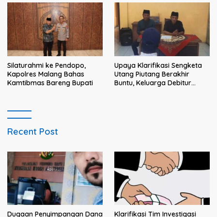
dan solusi bagi prajurit
Silaturahmi ke Pendopo,
Upaya Klarifikasi Sengketa
Kapolres Malang Bahas
Utang Piutang Berakhir
Kamtibmas Bareng Bupati
Buntu, Keluarga Debitur
Persoalkan Dugaan
Intimidasi Penagihan
Recent Post
Klarifikasi Tim Investigasi
Dugaan Penyimpangan Dana