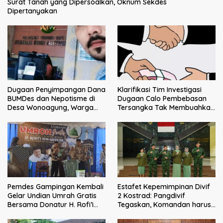
Surat Tanah yang Dipersoalkan, Oknum Sekdes
Dipertanyakan
Dugaan Penyimpangan Dana
Klarifikasi Tim Investigasi
BUMDes dan Nepotisme di
Dugaan Calo Pembebasan
Desa Wonoagung, Warga
Tersangka Tak Membuahkan
Resmi Melaporkan ke Kejari
Hasil
Malang
Pemdes Gampingan Kembali
Estafet Kepemimpinan Divif
Gelar Undian Umrah Gratis
2 Kostrad: Pangdivif
Bersama Donatur H. Rofi’i
Tegaskan, Komandan harus
Iswahyudi, Wujud Apresiasi
menjadi contoh tauladan
bagi Pejuang Sosial
dan solusi bagi prajurit