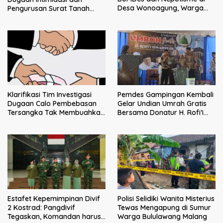
Desa Wonoagung, Warga
Pengurusan Surat Tanah
Resmi Melaporkan ke Kejari
yang Dipersoalkan, Oknum
Malang
Sekdes Dipertanyakan
Klarifikasi Tim Investigasi
Pemdes Gampingan Kembali
Dugaan Calo Pembebasan
Gelar Undian Umrah Gratis
Tersangka Tak Membuahkan
Bersama Donatur H. Rofi’i
Hasil
Iswahyudi, Wujud Apresiasi
bagi Pejuang Sosial
Estafet Kepemimpinan Divif
Polisi Selidiki Wanita Misterius
2 Kostrad: Pangdivif
Tewas Mengapung di Sumur
Tegaskan, Komandan harus
Warga Bululawang Malang