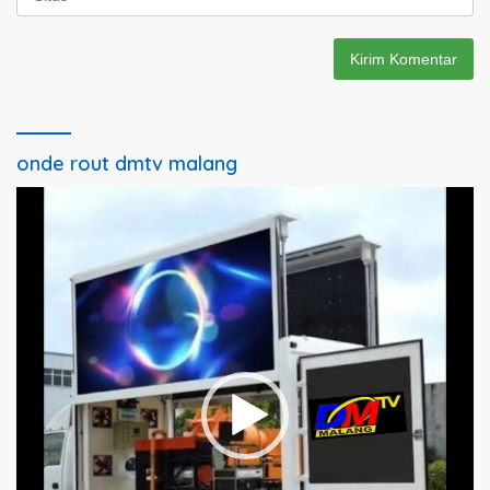
onde rout dmtv malang
Pemutar
Video