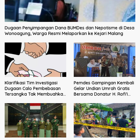
Dugaan Penyimpangan Dana BUMDes dan Nepotisme di Desa
Wonoagung, Warga Resmi Melaporkan ke Kejari Malang
Klarifikasi Tim Investigasi
Pemdes Gampingan Kembali
Dugaan Calo Pembebasan
Gelar Undian Umrah Gratis
Tersangka Tak Membuahkan
Bersama Donatur H. Rofi’i
Hasil
Iswahyudi, Wujud Apresiasi
bagi Pejuang Sosial