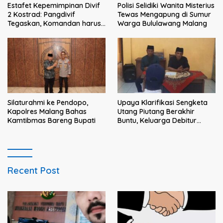
Estafet Kepemimpinan Divif
Polisi Selidiki Wanita Misterius
2 Kostrad: Pangdivif
Tewas Mengapung di Sumur
Tegaskan, Komandan harus
Warga Bululawang Malang
menjadi contoh tauladan
dan solusi bagi prajurit
Silaturahmi ke Pendopo,
Upaya Klarifikasi Sengketa
Kapolres Malang Bahas
Utang Piutang Berakhir
Kamtibmas Bareng Bupati
Buntu, Keluarga Debitur
Persoalkan Dugaan
Intimidasi Penagihan
Recent Post