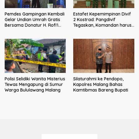
Pemdes Gampingan Kembali
Estafet Kepemimpinan Divif
Gelar Undian Umrah Gratis
2 Kostrad: Pangdivif
Bersama Donatur H. Rofi’i
Tegaskan, Komandan harus
Iswahyudi, Wujud Apresiasi
menjadi contoh tauladan
bagi Pejuang Sosial
dan solusi bagi prajurit
Polisi Selidiki Wanita Misterius
Silaturahmi ke Pendopo,
Tewas Mengapung di Sumur
Kapolres Malang Bahas
Warga Bululawang Malang
Kamtibmas Bareng Bupati