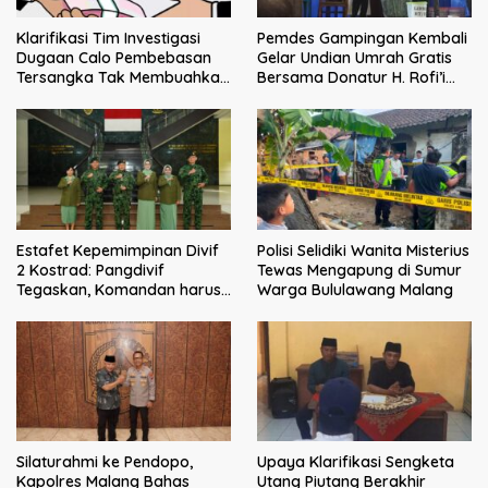
Klarifikasi Tim Investigasi
Pemdes Gampingan Kembali
Dugaan Calo Pembebasan
Gelar Undian Umrah Gratis
Tersangka Tak Membuahkan
Bersama Donatur H. Rofi’i
Hasil
Iswahyudi, Wujud Apresiasi
bagi Pejuang Sosial
Estafet Kepemimpinan Divif
Polisi Selidiki Wanita Misterius
2 Kostrad: Pangdivif
Tewas Mengapung di Sumur
Tegaskan, Komandan harus
Warga Bululawang Malang
menjadi contoh tauladan
dan solusi bagi prajurit
Silaturahmi ke Pendopo,
Upaya Klarifikasi Sengketa
Kapolres Malang Bahas
Utang Piutang Berakhir