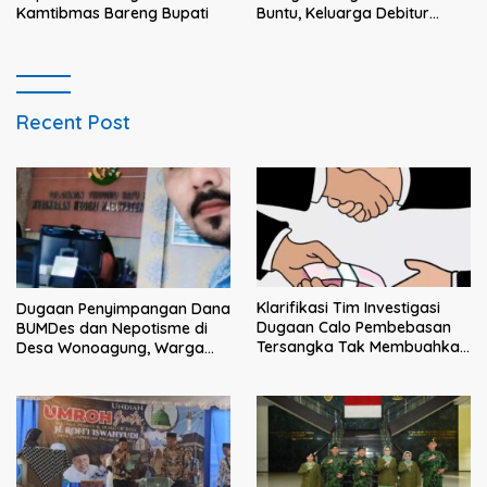
Kamtibmas Bareng Bupati
Buntu, Keluarga Debitur
Persoalkan Dugaan
Intimidasi Penagihan
Recent Post
Klarifikasi Tim Investigasi
Dugaan Penyimpangan Dana
Dugaan Calo Pembebasan
BUMDes dan Nepotisme di
Tersangka Tak Membuahkan
Desa Wonoagung, Warga
Hasil
Resmi Melaporkan ke Kejari
Malang