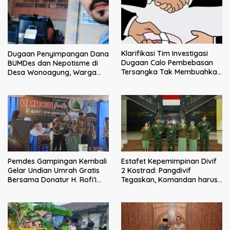
Klarifikasi Tim Investigasi
Dugaan Penyimpangan Dana
Dugaan Calo Pembebasan
BUMDes dan Nepotisme di
Tersangka Tak Membuahkan
Desa Wonoagung, Warga
Hasil
Resmi Melaporkan ke Kejari
Malang
Pemdes Gampingan Kembali
Estafet Kepemimpinan Divif
Gelar Undian Umrah Gratis
2 Kostrad: Pangdivif
Bersama Donatur H. Rofi’i
Tegaskan, Komandan harus
Iswahyudi, Wujud Apresiasi
menjadi contoh tauladan
bagi Pejuang Sosial
dan solusi bagi prajurit