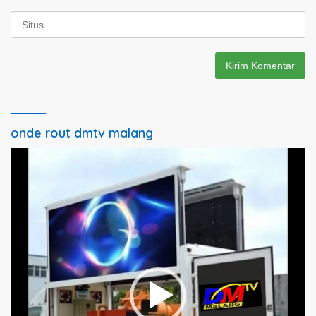
onde rout dmtv malang
Pemutar
Video