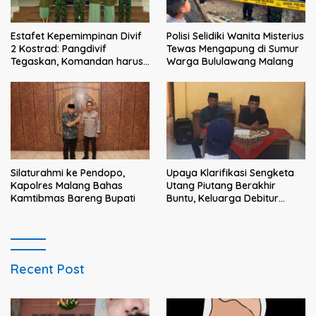
Estafet Kepemimpinan Divif
Polisi Selidiki Wanita Misterius
2 Kostrad: Pangdivif
Tewas Mengapung di Sumur
Tegaskan, Komandan harus
Warga Bululawang Malang
menjadi contoh tauladan
dan solusi bagi prajurit
Silaturahmi ke Pendopo,
Upaya Klarifikasi Sengketa
Kapolres Malang Bahas
Utang Piutang Berakhir
Kamtibmas Bareng Bupati
Buntu, Keluarga Debitur
Persoalkan Dugaan
Intimidasi Penagihan
Recent Post