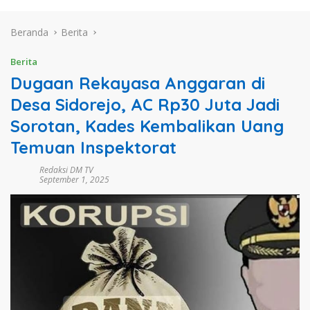
Beranda
Berita
Berita
Dugaan Rekayasa Anggaran di
Desa Sidorejo, AC Rp30 Juta Jadi
Sorotan, Kades Kembalikan Uang
Temuan Inspektorat
Redaksi DM TV
September 1, 2025