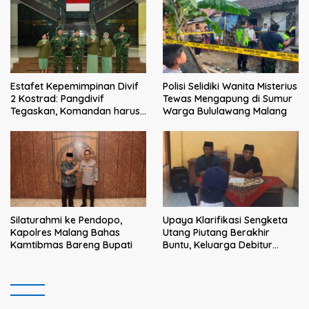
bagi Pejuang Sosial
Estafet Kepemimpinan Divif
Polisi Selidiki Wanita Misterius
2 Kostrad: Pangdivif
Tewas Mengapung di Sumur
Tegaskan, Komandan harus
Warga Bululawang Malang
menjadi contoh tauladan
dan solusi bagi prajurit
Silaturahmi ke Pendopo,
Upaya Klarifikasi Sengketa
Kapolres Malang Bahas
Utang Piutang Berakhir
Kamtibmas Bareng Bupati
Buntu, Keluarga Debitur
Persoalkan Dugaan
Intimidasi Penagihan