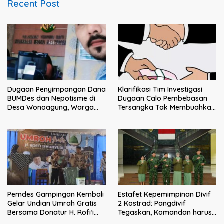
Recent Post
Klarifikasi Tim Investigasi
Dugaan Penyimpangan Dana
Dugaan Calo Pembebasan
BUMDes dan Nepotisme di
Tersangka Tak Membuahkan
Desa Wonoagung, Warga
Hasil
Resmi Melaporkan ke Kejari
Malang
Pemdes Gampingan Kembali
Estafet Kepemimpinan Divif
Gelar Undian Umrah Gratis
2 Kostrad: Pangdivif
Bersama Donatur H. Rofi’i
Tegaskan, Komandan harus
Iswahyudi, Wujud Apresiasi
menjadi contoh tauladan