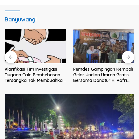
Banyuwangi
Klarifikasi Tim Investigasi
Pemdes Gampingan Kembali
Dugaan Calo Pembebasan
Gelar Undian Umrah Gratis
Tersangka Tak Membuahkan
Bersama Donatur H. Rofi’i
Hasil
Iswahyudi, Wujud Apresiasi
bagi Pejuang Sosial