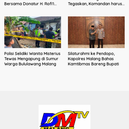
Bersama Donatur H. Rofi’i
Tegaskan, Komandan harus
Iswahyudi, Wujud Apresiasi
menjadi contoh tauladan
bagi Pejuang Sosial
dan solusi bagi prajurit
Polisi Selidiki Wanita Misterius
Silaturahmi ke Pendopo,
Tewas Mengapung di Sumur
Kapolres Malang Bahas
Warga Bululawang Malang
Kamtibmas Bareng Bupati