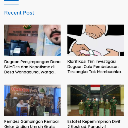
Recent Post
Klarifikasi Tim Investigasi
Dugaan Penyimpangan Dana
Dugaan Calo Pembebasan
BUMDes dan Nepotisme di
Tersangka Tak Membuahkan
Desa Wonoagung, Warga
Hasil
Resmi Melaporkan ke Kejari
Malang
Pemdes Gampingan Kembali
Estafet Kepemimpinan Divif
Gelar Undian Umrah Gratis
2 Kostrad: Pangdivif