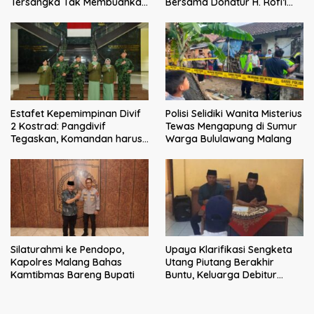
Tersangka Tak Membuahkan
Bersama Donatur H. Rofi’i
Hasil
Iswahyudi, Wujud Apresiasi
bagi Pejuang Sosial
Estafet Kepemimpinan Divif
Polisi Selidiki Wanita Misterius
2 Kostrad: Pangdivif
Tewas Mengapung di Sumur
Tegaskan, Komandan harus
Warga Bululawang Malang
menjadi contoh tauladan
dan solusi bagi prajurit
Silaturahmi ke Pendopo,
Upaya Klarifikasi Sengketa
Kapolres Malang Bahas
Utang Piutang Berakhir
Kamtibmas Bareng Bupati
Buntu, Keluarga Debitur
Persoalkan Dugaan
Intimidasi Penagihan