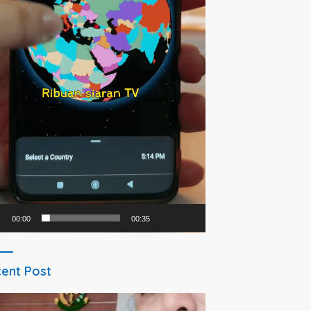
00:00
00:35
ent Post