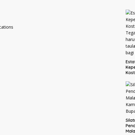
cations
Esta
Kepe
Kost
Teg
haru
taul
bagi
Sila
Pend
Mal