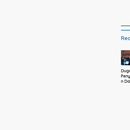
Kam
Bupa
Rec
Dug
Pen
n D
BUM
Nepo
Des
Won
War
Mel
ke K
Mal