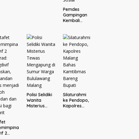
Pembebasan
Pemdes
Tersangka
Gampingan
Tak
Kembali
Membuahkan
Gelar Undian
Hasil
Umrah Gratis
Bersama
Donatur H.
Rofi’i
Iswahyudi,
Wujud
Apresiasi
bagi Pejuang
Sosial
Polisi Selidiki
Silaturahmi
Wanita
ke Pendopo,
Misterius
Kapolres
Tewas
Malang
Mengapung
Bahas
fet
di Sumur
Kamtibmas
emimpina
Warga
Bareng
if 2
Bululawang
Bupati
rad: