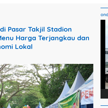
ond
Pem
i Pasar Takjil Stadion
Vide
 Menu Harga Terjangkau dan
nomi Lokal