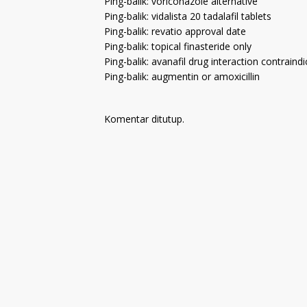
Ping-balik:
voriconazole alternative
Ping-balik:
vidalista 20 tadalafil tablets
Ping-balik:
revatio approval date
Ping-balik:
topical finasteride only
Ping-balik:
avanafil drug interaction contraindi
Ping-balik:
augmentin or amoxicillin
Komentar ditutup.