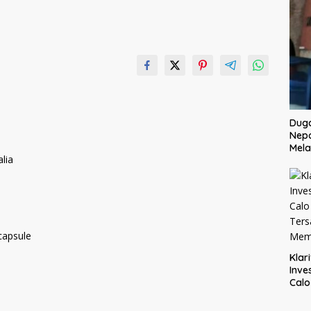
Dug
Nep
Mela
lia
capsule
Klar
Inve
Cal
Ter
Mem