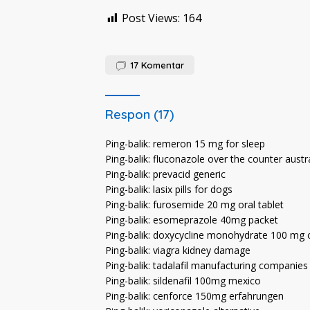
Post Views:
164
17
Komentar
Respon (17)
Ping-balik:
remeron 15 mg for sleep
Ping-balik:
fluconazole over the counter austra
Ping-balik:
prevacid generic
Ping-balik:
lasix pills for dogs
Ping-balik:
furosemide 20 mg oral tablet
Ping-balik:
esomeprazole 40mg packet
Ping-balik:
doxycycline monohydrate 100 mg 
Ping-balik:
viagra kidney damage
Ping-balik:
tadalafil manufacturing companies
Ping-balik:
sildenafil 100mg mexico
Ping-balik:
cenforce 150mg erfahrungen