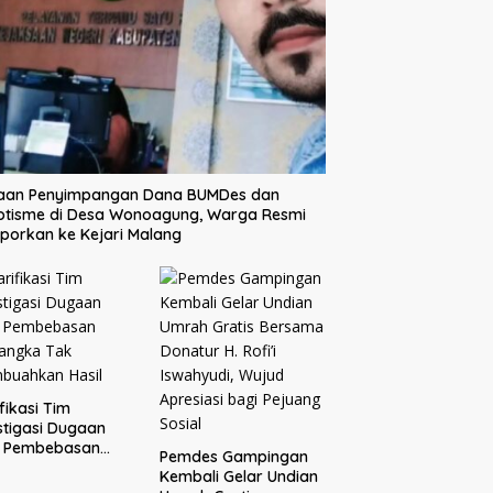
aan Penyimpangan Dana BUMDes dan
otisme di Desa Wonoagung, Warga Resmi
porkan ke Kejari Malang
ifikasi Tim
stigasi Dugaan
o Pembebasan
Pemdes Gampingan
sangka Tak
Kembali Gelar Undian
buahkan Hasil