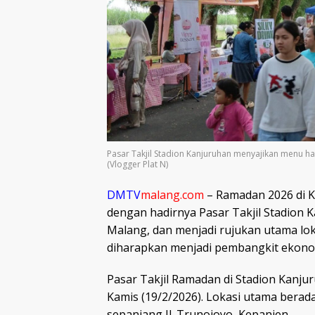
Pasar Takjil Stadion Kanjuruhan menyajikan menu h
(Vlogger Plat N)
DMTV
malang.com
– Ramadan 2026 di 
dengan hadirnya Pasar Takjil Stadion 
Malang, dan menjadi rujukan utama lo
diharapkan menjadi pembangkit ekono
Pasar Takjil Ramadan di Stadion Kanju
Kamis (19/2/2026). Lokasi utama berada 
sepanjang Jl. Trunojoyo, Kepanjen.