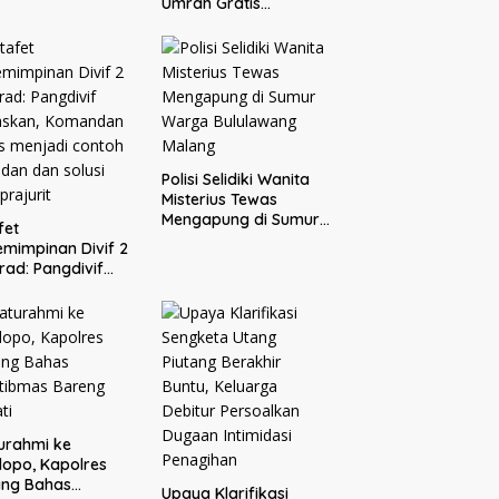
Umrah Gratis
Bersama Donatur H.
Rofi’i Iswahyudi,
Wujud Apresiasi bagi
Pejuang Sosial
Polisi Selidiki Wanita
Misterius Tewas
Mengapung di Sumur
fet
Warga Bululawang
mimpinan Divif 2
Malang
rad: Pangdivif
askan, Komandan
s menjadi contoh
adan dan solusi
 prajurit
turahmi ke
opo, Kapolres
ang Bahas
Upaya Klarifikasi