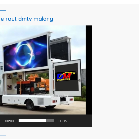
e rout dmtv malang
utar
o
00:00
00:15