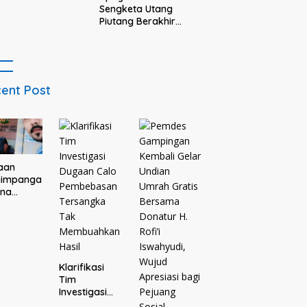
tibmas Bareng
Sengketa Utang
ti
Piutang Berakhir
Buntu, Keluarga
Debitur Persoalkan
Dugaan Intimidasi
Penagihan
ent Post
aan
yimpanga
ana
Des dan
tisme di
a
oagung,
ga Resmi
aporkan
Klarifikasi
ejari
Tim
ang
Investigasi
Dugaan Calo