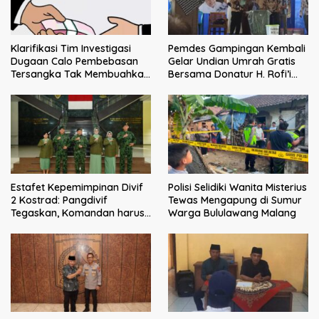
Klarifikasi Tim Investigasi
Pemdes Gampingan Kembali
Dugaan Calo Pembebasan
Gelar Undian Umrah Gratis
Tersangka Tak Membuahkan
Bersama Donatur H. Rofi’i
Hasil
Iswahyudi, Wujud Apresiasi
bagi Pejuang Sosial
Estafet Kepemimpinan Divif
Polisi Selidiki Wanita Misterius
2 Kostrad: Pangdivif
Tewas Mengapung di Sumur
Tegaskan, Komandan harus
Warga Bululawang Malang
menjadi contoh tauladan
dan solusi bagi prajurit