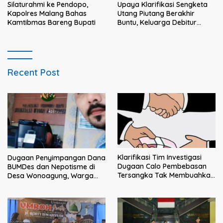
Silaturahmi ke Pendopo,
Upaya Klarifikasi Sengketa
Kapolres Malang Bahas
Utang Piutang Berakhir
Kamtibmas Bareng Bupati
Buntu, Keluarga Debitur
Persoalkan Dugaan
Intimidasi Penagihan
Recent Post
Klarifikasi Tim Investigasi
Dugaan Penyimpangan Dana
Dugaan Calo Pembebasan
BUMDes dan Nepotisme di
Tersangka Tak Membuahkan
Desa Wonoagung, Warga
Hasil
Resmi Melaporkan ke Kejari
Malang