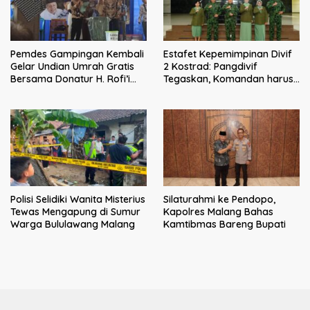
Pemdes Gampingan Kembali
Estafet Kepemimpinan Divif
Gelar Undian Umrah Gratis
2 Kostrad: Pangdivif
Bersama Donatur H. Rofi’i
Tegaskan, Komandan harus
Iswahyudi, Wujud Apresiasi
menjadi contoh tauladan
bagi Pejuang Sosial
dan solusi bagi prajurit
Polisi Selidiki Wanita Misterius
Silaturahmi ke Pendopo,
Tewas Mengapung di Sumur
Kapolres Malang Bahas
Warga Bululawang Malang
Kamtibmas Bareng Bupati