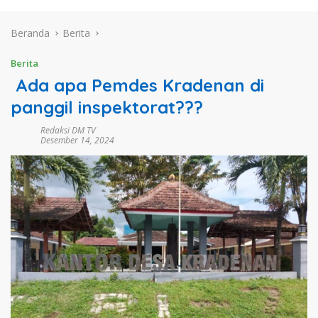
Beranda
Berita
Berita
Ada apa Pemdes Kradenan di
panggil inspektorat???
Redaksi DM TV
Desember 14, 2024