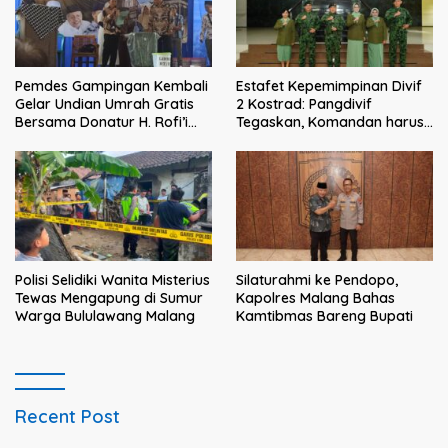
Pemdes Gampingan Kembali
Estafet Kepemimpinan Divif
Gelar Undian Umrah Gratis
2 Kostrad: Pangdivif
Bersama Donatur H. Rofi’i
Tegaskan, Komandan harus
Iswahyudi, Wujud Apresiasi
menjadi contoh tauladan
bagi Pejuang Sosial
dan solusi bagi prajurit
Polisi Selidiki Wanita Misterius
Silaturahmi ke Pendopo,
Tewas Mengapung di Sumur
Kapolres Malang Bahas
Warga Bululawang Malang
Kamtibmas Bareng Bupati
Recent Post