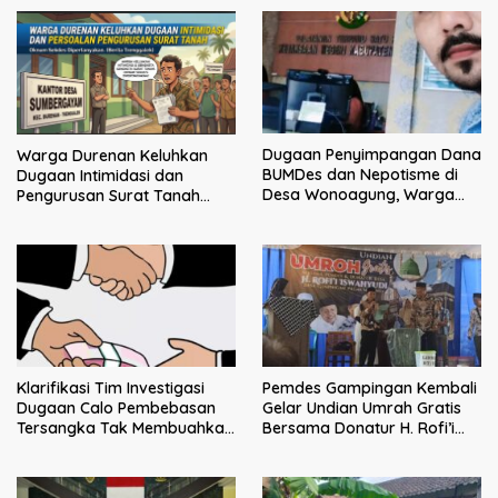
Dugaan Penyimpangan Dana
Warga Durenan Keluhkan
BUMDes dan Nepotisme di
Dugaan Intimidasi dan
Desa Wonoagung, Warga
Pengurusan Surat Tanah
Resmi Melaporkan ke Kejari
yang Dipersoalkan, Oknum
Malang
Sekdes Dipertanyakan
Klarifikasi Tim Investigasi
Pemdes Gampingan Kembali
Dugaan Calo Pembebasan
Gelar Undian Umrah Gratis
Tersangka Tak Membuahkan
Bersama Donatur H. Rofi’i
Hasil
Iswahyudi, Wujud Apresiasi
bagi Pejuang Sosial