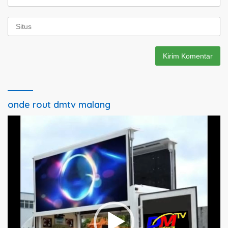
onde rout dmtv malang
Pemutar
Video