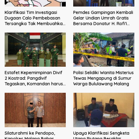
Klarifikasi Tim Investigasi
Pemdes Gampingan Kembali
Dugaan Calo Pembebasan
Gelar Undian Umrah Gratis
Tersangka Tak Membuahkan
Bersama Donatur H. Rofi’i
Hasil
Iswahyudi, Wujud Apresiasi
bagi Pejuang Sosial
Estafet Kepemimpinan Divif
Polisi Selidiki Wanita Misterius
2 Kostrad: Pangdivif
Tewas Mengapung di Sumur
Tegaskan, Komandan harus
Warga Bululawang Malang
menjadi contoh tauladan
dan solusi bagi prajurit
Silaturahmi ke Pendopo,
Upaya Klarifikasi Sengketa
Kapolres Malang Bahas
Utang Piutang Berakhir