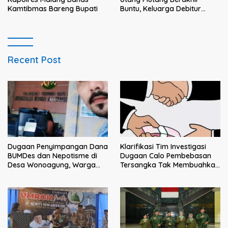
Kamtibmas Bareng Bupati
Buntu, Keluarga Debitur
Persoalkan Dugaan
Intimidasi Penagihan
Recent Post
Klarifikasi Tim Investigasi
Dugaan Penyimpangan Dana
Dugaan Calo Pembebasan
BUMDes dan Nepotisme di
Tersangka Tak Membuahkan
Desa Wonoagung, Warga
Hasil
Resmi Melaporkan ke Kejari
Malang