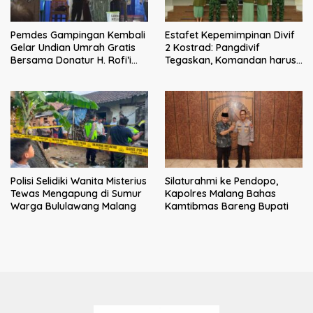
Pemdes Gampingan Kembali
Estafet Kepemimpinan Divif
Gelar Undian Umrah Gratis
2 Kostrad: Pangdivif
Bersama Donatur H. Rofi’i
Tegaskan, Komandan harus
Iswahyudi, Wujud Apresiasi
menjadi contoh tauladan
bagi Pejuang Sosial
dan solusi bagi prajurit
Polisi Selidiki Wanita Misterius
Silaturahmi ke Pendopo,
Tewas Mengapung di Sumur
Kapolres Malang Bahas
Warga Bululawang Malang
Kamtibmas Bareng Bupati