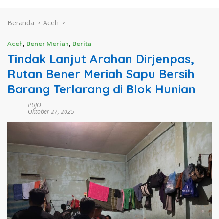
Beranda
Aceh
Aceh
,
Bener Meriah
,
Berita
Tindak Lanjut Arahan Dirjenpas,
Rutan Bener Meriah Sapu Bersih
Barang Terlarang di Blok Hunian
PUJO
Oktober 27, 2025