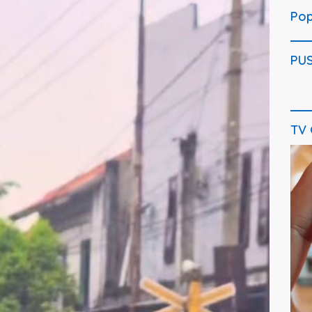
Pop
PU
TV