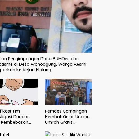
aan Penyimpangan Dana BUMDes dan
otisme di Desa Wonoagung, Warga Resmi
porkan ke Kejari Malang
ifikasi Tim
Pemdes Gampingan
stigasi Dugaan
Kembali Gelar Undian
o Pembebasan
Umrah Gratis
sangka Tak
Bersama Donatur H.
buahkan Hasil
Rofi’i Iswahyudi,
Wujud Apresiasi bagi