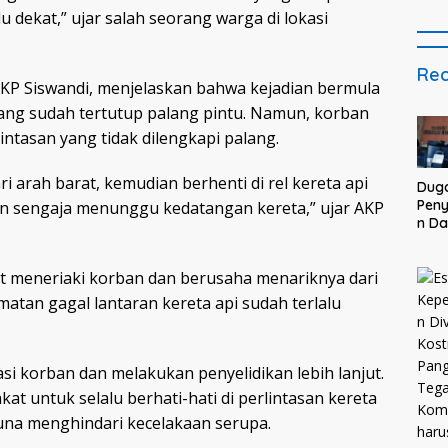
u dekat,” ujar salah seorang warga di lokasi
Rec
AKP Siswandi, menjelaskan bahwa kejadian bermula
 yang sudah tertutup palang pintu. Namun, korban
ntasan yang tidak dilengkapi palang.
 arah barat, kemudian berhenti di rel kereta api
Dug
Pen
n sengaja menunggu kedatangan kereta,” ujar AKP
n D
BUM
Nepo
at meneriaki korban dan berusaha menariknya dari
Des
Won
atan gagal lantaran kereta api sudah terlalu
War
Mel
ke K
Mal
i korban dan melakukan penyelidikan lebih lanjut.
t untuk selalu berhati-hati di perlintasan kereta
guna menghindari kecelakaan serupa.