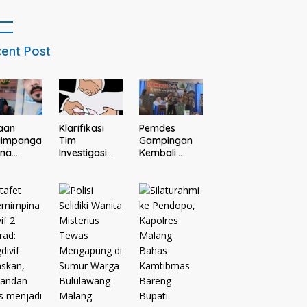
Debitur Persoalkan
Dugaan Intimidasi
Penagihan
ent Post
Klarifikasi
Pemdes
aan
Tim
Gampingan
yimpanga
Investigasi
Kembali
ana
Dugaan Calo
Gelar Undian
Des dan
Pembebasan
Umrah Gratis
tisme di
Tersangka
Bersama
a
Tak
Donatur H.
oagung,
Membuahkan
Rofi’i
ga Resmi
Hasil
Iswahyudi,
aporkan
Wujud
ejari
Apresiasi
ang
bagi Pejuang
Sosial