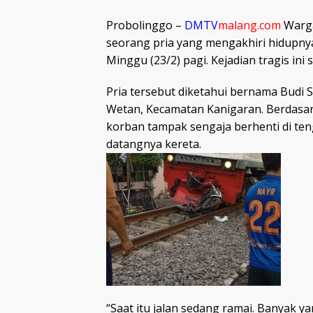
Probolinggo –
DMTV
malang.com
Warga
seorang pria yang mengakhiri hidupnya
Minggu (23/2) pagi. Kejadian tragis ini
Pria tersebut diketahui bernama Budi 
Wetan, Kecamatan Kanigaran. Berdasark
korban tampak sengaja berhenti di te
datangnya
“Saat itu jalan sedang ramai. Banyak ya