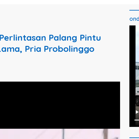
ond
Perlintasan Palang Pintu
Lama, Pria Probolinggo