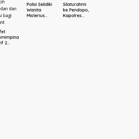
Polisi Selidiki
Silaturahmi
Wanita
ke Pendopo,
Misterius
Kapolres
Tewas
Malang
Mengapung
Bahas
fet
di Sumur
Kamtibmas
emimpina
Warga
Bareng
if 2
Bululawang
Bupati
rad:
Malang
divif
skan,
andan
s
jadi
oh
adan dan
si bagi
urit