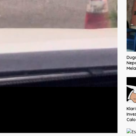
Dug
Nep
Mela
Klar
Inve
Cal
Ter
Mem