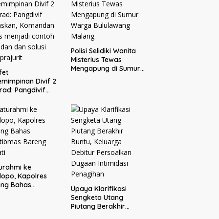
Pejuang Sosial
Polisi Selidiki Wanita
Misterius Tewas
Mengapung di Sumur
fet
Warga Bululawang
mimpinan Divif 2
Malang
rad: Pangdivif
askan, Komandan
s menjadi contoh
adan dan solusi
 prajurit
turahmi ke
opo, Kapolres
ang Bahas
Upaya Klarifikasi
tibmas Bareng
Sengketa Utang
ti
Piutang Berakhir
Buntu, Keluarga