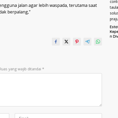
ngguna jalan agar lebih waspada, terutama saat
idak berpalang,”
Esta
Kep
n Div
Kost
Pang
Tega
Kom
haru
men
Ruas yang wajib ditandai
*
cont
taul
solu
praj