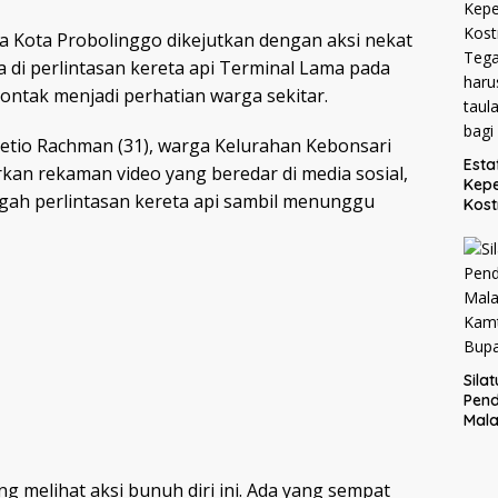
 Kota Probolinggo dikejutkan dengan aksi nekat
 di perlintasan kereta api Terminal Lama pada
 sontak menjadi perhatian warga sekitar.
Setio Rachman (31), warga Kelurahan Kebonsari
Esta
an rekaman video yang beredar di media sosial,
Kepe
ngah perlintasan kereta api sambil menunggu
Kost
Teg
 kereta.
haru
taul
bagi
Sila
Pend
Mal
Kam
Bupa
ng melihat aksi bunuh diri ini. Ada yang sempat