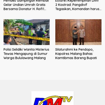
Pemdes Gampingan Kembali
Estafet Kepemimpinan Divif
Gelar Undian Umrah Gratis
2 Kostrad: Pangdivif
Bersama Donatur H. Rofi’i
Tegaskan, Komandan harus
Iswahyudi, Wujud Apresiasi
menjadi contoh tauladan
bagi Pejuang Sosial
dan solusi bagi prajurit
Polisi Selidiki Wanita Misterius
Silaturahmi ke Pendopo,
Tewas Mengapung di Sumur
Kapolres Malang Bahas
Warga Bululawang Malang
Kamtibmas Bareng Bupati