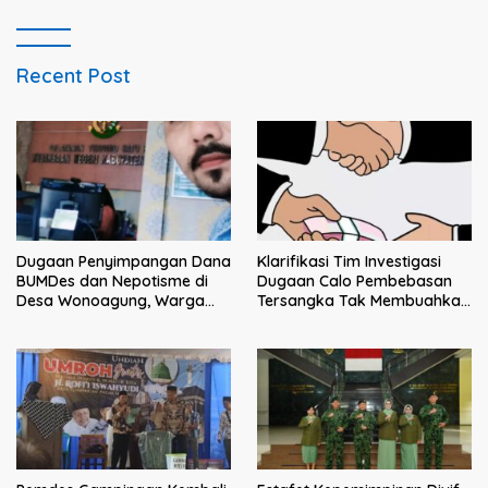
Intimidasi Penagihan
Recent Post
Klarifikasi Tim Investigasi
Dugaan Penyimpangan Dana
Dugaan Calo Pembebasan
BUMDes dan Nepotisme di
Tersangka Tak Membuahkan
Desa Wonoagung, Warga
Hasil
Resmi Melaporkan ke Kejari
Malang