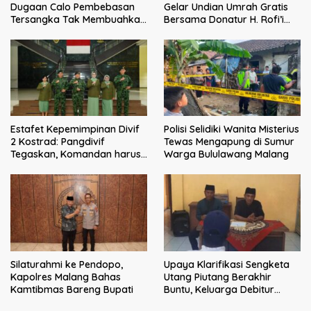
Dugaan Calo Pembebasan
Gelar Undian Umrah Gratis
Tersangka Tak Membuahkan
Bersama Donatur H. Rofi’i
Hasil
Iswahyudi, Wujud Apresiasi
bagi Pejuang Sosial
Estafet Kepemimpinan Divif
Polisi Selidiki Wanita Misterius
2 Kostrad: Pangdivif
Tewas Mengapung di Sumur
Tegaskan, Komandan harus
Warga Bululawang Malang
menjadi contoh tauladan
dan solusi bagi prajurit
Silaturahmi ke Pendopo,
Upaya Klarifikasi Sengketa
Kapolres Malang Bahas
Utang Piutang Berakhir
Kamtibmas Bareng Bupati
Buntu, Keluarga Debitur
Persoalkan Dugaan