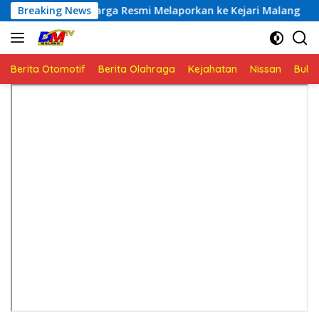
Langsung
rga Resmi Melaporkan ke Kejari Malang
Breaking News
Klarifikasi 
ke
konten
Berita Otomotif
Berita Olahraga
Kejahatan
Nissan
Bulut