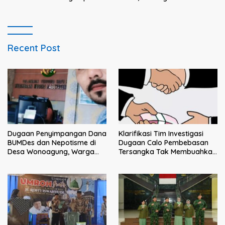
Persoalkan Dugaan
Intimidasi Penagihan
Recent Post
Klarifikasi Tim Investigasi
Dugaan Penyimpangan Dana
Dugaan Calo Pembebasan
BUMDes dan Nepotisme di
Tersangka Tak Membuahkan
Desa Wonoagung, Warga
Hasil
Resmi Melaporkan ke Kejari
Malang