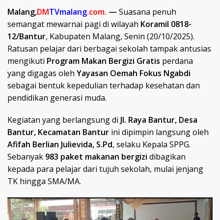
Malang,
DM
TVmalang
.com.
—
Suasana penuh
semangat mewarnai pagi di wilayah
Koramil 0818-
12/Bantur
, Kabupaten Malang, Senin (20/10/2025).
Ratusan pelajar dari berbagai sekolah tampak antusias
mengikuti
Program Makan Bergizi Gratis
perdana
yang digagas oleh
Yayasan Oemah Fokus Ngabdi
sebagai bentuk kepedulian terhadap kesehatan dan
pendidikan generasi muda.
Kegiatan yang berlangsung di
Jl. Raya Bantur, Desa
Bantur, Kecamatan Bantur
ini dipimpin langsung oleh
Afifah Berlian Julievida, S.Pd
, selaku Kepala SPPG.
Sebanyak
983 paket makanan bergizi
dibagikan
kepada para pelajar dari tujuh sekolah, mulai jenjang
TK hingga SMA/MA.