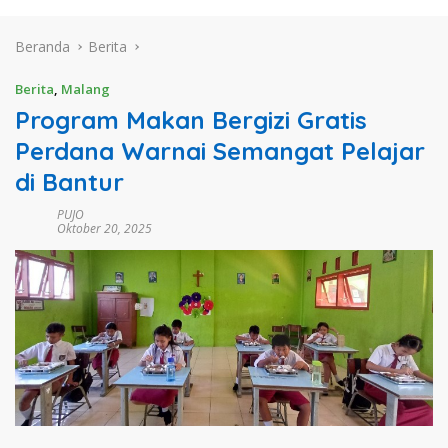
Beranda
Berita
Berita
,
Malang
Program Makan Bergizi Gratis
Perdana Warnai Semangat Pelajar
di Bantur
PUJO
Oktober 20, 2025