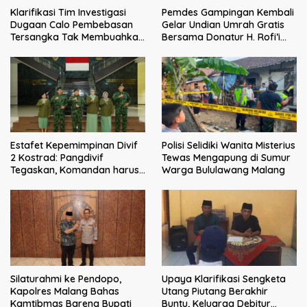
Klarifikasi Tim Investigasi
Pemdes Gampingan Kembali
Dugaan Calo Pembebasan
Gelar Undian Umrah Gratis
Tersangka Tak Membuahkan
Bersama Donatur H. Rofi’i
Hasil
Iswahyudi, Wujud Apresiasi
bagi Pejuang Sosial
Estafet Kepemimpinan Divif
Polisi Selidiki Wanita Misterius
2 Kostrad: Pangdivif
Tewas Mengapung di Sumur
Tegaskan, Komandan harus
Warga Bululawang Malang
menjadi contoh tauladan
dan solusi bagi prajurit
Silaturahmi ke Pendopo,
Upaya Klarifikasi Sengketa
Kapolres Malang Bahas
Utang Piutang Berakhir
Kamtibmas Bareng Bupati
Buntu, Keluarga Debitur