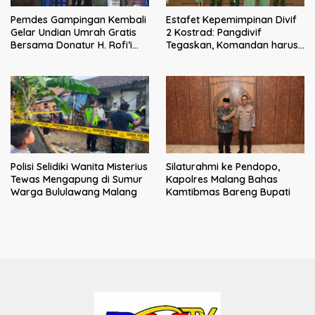
Pemdes Gampingan Kembali
Estafet Kepemimpinan Divif
Gelar Undian Umrah Gratis
2 Kostrad: Pangdivif
Bersama Donatur H. Rofi’i
Tegaskan, Komandan harus
Iswahyudi, Wujud Apresiasi
menjadi contoh tauladan
bagi Pejuang Sosial
dan solusi bagi prajurit
Polisi Selidiki Wanita Misterius
Silaturahmi ke Pendopo,
Tewas Mengapung di Sumur
Kapolres Malang Bahas
Warga Bululawang Malang
Kamtibmas Bareng Bupati