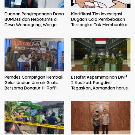
Klarifikasi Tim Investigasi
Dugaan Penyimpangan Dana
Dugaan Calo Pembebasan
BUMDes dan Nepotisme di
Tersangka Tak Membuahkan
Desa Wonoagung, Warga
Hasil
Resmi Melaporkan ke Kejari
Malang
Pemdes Gampingan Kembali
Estafet Kepemimpinan Divif
Gelar Undian Umrah Gratis
2 Kostrad: Pangdivif
Bersama Donatur H. Rofi’i
Tegaskan, Komandan harus
Iswahyudi, Wujud Apresiasi
menjadi contoh tauladan
bagi Pejuang Sosial
dan solusi bagi prajurit