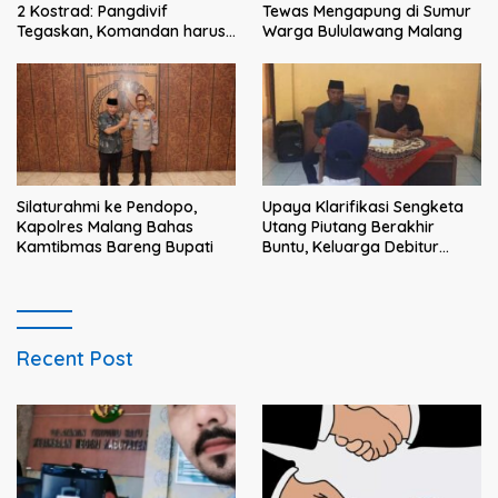
2 Kostrad: Pangdivif
Tewas Mengapung di Sumur
Tegaskan, Komandan harus
Warga Bululawang Malang
menjadi contoh tauladan
dan solusi bagi prajurit
Silaturahmi ke Pendopo,
Upaya Klarifikasi Sengketa
Kapolres Malang Bahas
Utang Piutang Berakhir
Kamtibmas Bareng Bupati
Buntu, Keluarga Debitur
Persoalkan Dugaan
Intimidasi Penagihan
Recent Post