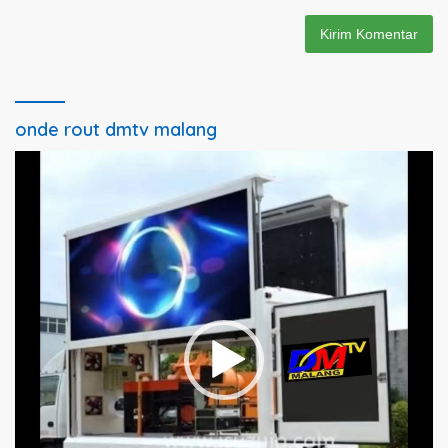
onde rout dmtv malang
Pemutar
Video