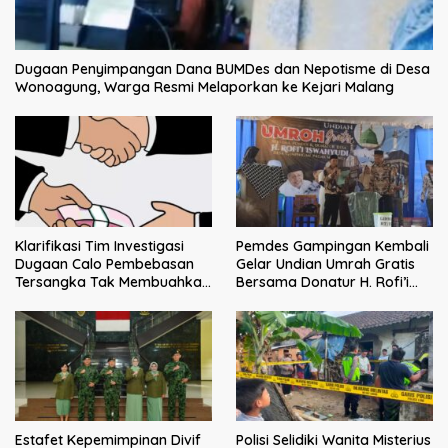
Dugaan Penyimpangan Dana BUMDes dan Nepotisme di Desa
Wonoagung, Warga Resmi Melaporkan ke Kejari Malang
Klarifikasi Tim Investigasi
Pemdes Gampingan Kembali
Dugaan Calo Pembebasan
Gelar Undian Umrah Gratis
Tersangka Tak Membuahkan
Bersama Donatur H. Rofi’i
Hasil
Iswahyudi, Wujud Apresiasi
bagi Pejuang Sosial
Estafet Kepemimpinan Divif
Polisi Selidiki Wanita Misterius