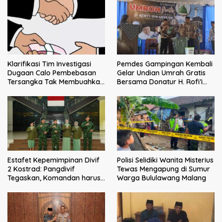
Klarifikasi Tim Investigasi
Pemdes Gampingan Kembali
Dugaan Calo Pembebasan
Gelar Undian Umrah Gratis
Tersangka Tak Membuahkan
Bersama Donatur H. Rofi’i
Hasil
Iswahyudi, Wujud Apresiasi
bagi Pejuang Sosial
Estafet Kepemimpinan Divif
Polisi Selidiki Wanita Misterius
2 Kostrad: Pangdivif
Tewas Mengapung di Sumur
Tegaskan, Komandan harus
Warga Bululawang Malang
menjadi contoh tauladan
dan solusi bagi prajurit