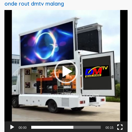
onde rout dmtv malang
Pemutar
Video
00:00
00:15