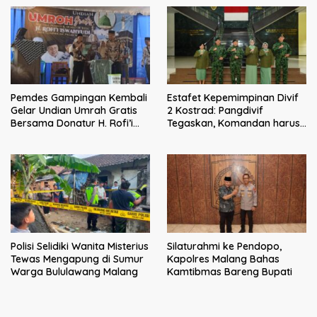
Malang
Pemdes Gampingan Kembali
Estafet Kepemimpinan Divif
Gelar Undian Umrah Gratis
2 Kostrad: Pangdivif
Bersama Donatur H. Rofi’i
Tegaskan, Komandan harus
Iswahyudi, Wujud Apresiasi
menjadi contoh tauladan
bagi Pejuang Sosial
dan solusi bagi prajurit
Polisi Selidiki Wanita Misterius
Silaturahmi ke Pendopo,
Tewas Mengapung di Sumur
Kapolres Malang Bahas
Warga Bululawang Malang
Kamtibmas Bareng Bupati