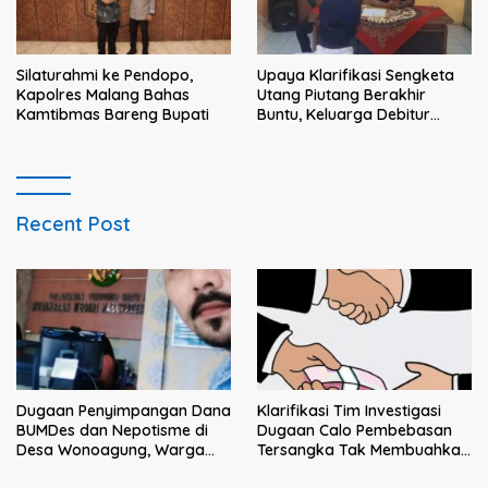
Silaturahmi ke Pendopo,
Upaya Klarifikasi Sengketa
Kapolres Malang Bahas
Utang Piutang Berakhir
Kamtibmas Bareng Bupati
Buntu, Keluarga Debitur
Persoalkan Dugaan
Intimidasi Penagihan
Recent Post
Klarifikasi Tim Investigasi
Dugaan Penyimpangan Dana
Dugaan Calo Pembebasan
BUMDes dan Nepotisme di
Tersangka Tak Membuahkan
Desa Wonoagung, Warga
Hasil
Resmi Melaporkan ke Kejari