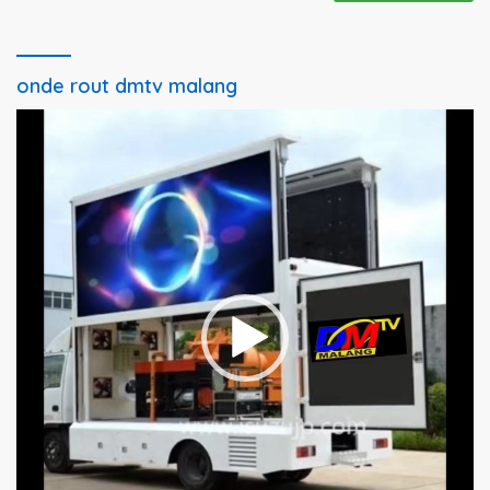
onde rout dmtv malang
Pemutar
Video