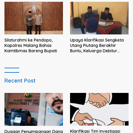
dan solusi bagi prajurit
Silaturahmi ke Pendopo,
Upaya Klarifikasi Sengketa
Kapolres Malang Bahas
Utang Piutang Berakhir
Kamtibmas Bareng Bupati
Buntu, Keluarga Debitur
Persoalkan Dugaan
Intimidasi Penagihan
Recent Post
Klarifikasi Tim Investigasi
Dugaan Penyimpangan Dana