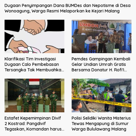
Dugaan Penyimpangan Dana BUMDes dan Nepotisme di Desa
Wonoagung, Warga Resmi Melaporkan ke Kejari Malang
Klarifikasi Tim Investigasi
Pemdes Gampingan Kembali
Dugaan Calo Pembebasan
Gelar Undian Umrah Gratis
Tersangka Tak Membuahkan
Bersama Donatur H. Rofi’i
Hasil
Iswahyudi, Wujud Apresiasi
bagi Pejuang Sosial
Estafet Kepemimpinan Divif
Polisi Selidiki Wanita Misterius
2 Kostrad: Pangdivif
Tewas Mengapung di Sumur
Tegaskan, Komandan harus
Warga Bululawang Malang
menjadi contoh tauladan