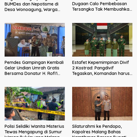
Dugaan Calo Pembebasan
BUMDes dan Nepotisme di
Tersangka Tak Membuahkan
Desa Wonoagung, Warga
Hasil
Resmi Melaporkan ke Kejari
Malang
Pemdes Gampingan Kembali
Estafet Kepemimpinan Divif
Gelar Undian Umrah Gratis
2 Kostrad: Pangdivif
Bersama Donatur H. Rofi’i
Tegaskan, Komandan harus
Iswahyudi, Wujud Apresiasi
menjadi contoh tauladan
bagi Pejuang Sosial
dan solusi bagi prajurit
Polisi Selidiki Wanita Misterius
Silaturahmi ke Pendopo,
Tewas Mengapung di Sumur
Kapolres Malang Bahas