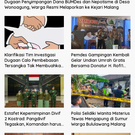
Dugaan Penyimpangan Dana BUMDes dan Nepotisme di Desa
Wonoagung, Warga Resmi Melaporkan ke Kejari Malang
Klarifikasi Tim Investigasi
Pemdes Gampingan Kembali
Dugaan Calo Pembebasan
Gelar Undian Umrah Gratis
Tersangka Tak Membuahkan
Bersama Donatur H. Rofi’i
Hasil
Iswahyudi, Wujud Apresiasi
bagi Pejuang Sosial
Estafet Kepemimpinan Divif
Polisi Selidiki Wanita Misterius
2 Kostrad: Pangdivif
Tewas Mengapung di Sumur
Tegaskan, Komandan harus
Warga Bululawang Malang
menjadi contoh tauladan