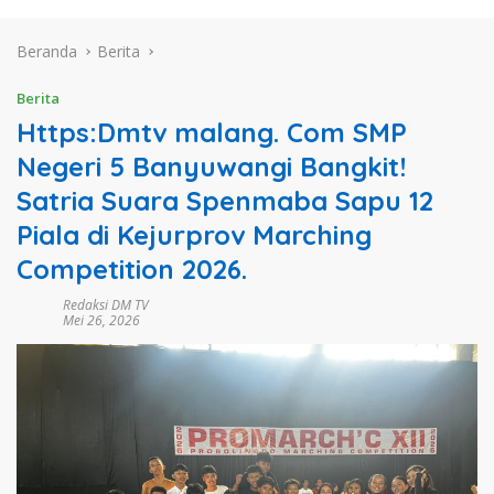
Beranda
Berita
Berita
Https:Dmtv malang. Com SMP
Negeri 5 Banyuwangi Bangkit!
Satria Suara Spenmaba Sapu 12
Piala di Kejurprov Marching
Competition 2026.
Redaksi DM TV
Mei 26, 2026