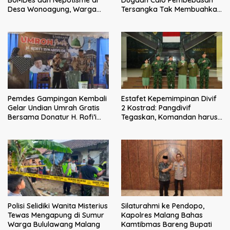
BUMDes dan Nepotisme di
Tersangka Tak Membuahkan
Desa Wonoagung, Warga
Hasil
Resmi Melaporkan ke Kejari
Malang
Pemdes Gampingan Kembali
Estafet Kepemimpinan Divif
Gelar Undian Umrah Gratis
2 Kostrad: Pangdivif
Bersama Donatur H. Rofi’i
Tegaskan, Komandan harus
Iswahyudi, Wujud Apresiasi
menjadi contoh tauladan
bagi Pejuang Sosial
dan solusi bagi prajurit
Polisi Selidiki Wanita Misterius
Silaturahmi ke Pendopo,
Tewas Mengapung di Sumur
Kapolres Malang Bahas
Warga Bululawang Malang
Kamtibmas Bareng Bupati