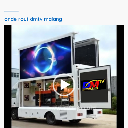
onde rout dmtv malang
Pemutar
Video