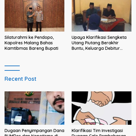
dan solusi bagi prajurit
Silaturahmi ke Pendopo,
Upaya Klarifikasi Sengketa
Kapolres Malang Bahas
Utang Piutang Berakhir
Kamtibmas Bareng Bupati
Buntu, Keluarga Debitur
Persoalkan Dugaan
Intimidasi Penagihan
Recent Post
Klarifikasi Tim Investigasi
Dugaan Penyimpangan Dana
Dugaan Calo Pembebasan