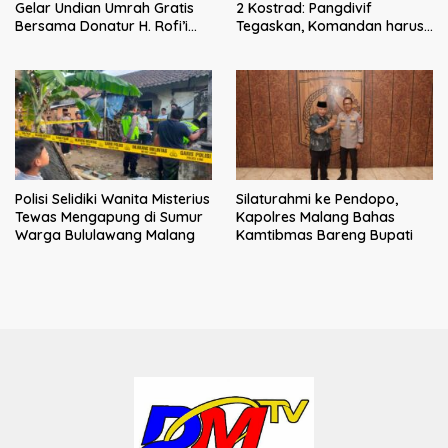
Gelar Undian Umrah Gratis
2 Kostrad: Pangdivif
Bersama Donatur H. Rofi’i
Tegaskan, Komandan harus
Iswahyudi, Wujud Apresiasi
menjadi contoh tauladan
bagi Pejuang Sosial
dan solusi bagi prajurit
Polisi Selidiki Wanita Misterius
Silaturahmi ke Pendopo,
Tewas Mengapung di Sumur
Kapolres Malang Bahas
Warga Bululawang Malang
Kamtibmas Bareng Bupati