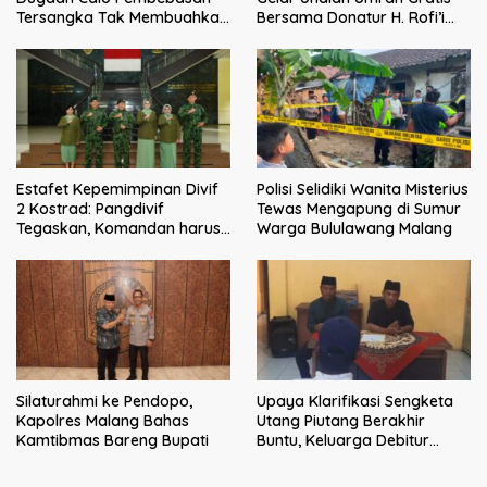
Tersangka Tak Membuahkan
Bersama Donatur H. Rofi’i
Hasil
Iswahyudi, Wujud Apresiasi
bagi Pejuang Sosial
Estafet Kepemimpinan Divif
Polisi Selidiki Wanita Misterius
2 Kostrad: Pangdivif
Tewas Mengapung di Sumur
Tegaskan, Komandan harus
Warga Bululawang Malang
menjadi contoh tauladan
dan solusi bagi prajurit
Silaturahmi ke Pendopo,
Upaya Klarifikasi Sengketa
Kapolres Malang Bahas
Utang Piutang Berakhir
Kamtibmas Bareng Bupati
Buntu, Keluarga Debitur
Persoalkan Dugaan
Intimidasi Penagihan