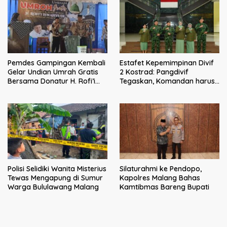
Pemdes Gampingan Kembali
Estafet Kepemimpinan Divif
Gelar Undian Umrah Gratis
2 Kostrad: Pangdivif
Bersama Donatur H. Rofi’i
Tegaskan, Komandan harus
Iswahyudi, Wujud Apresiasi
menjadi contoh tauladan
bagi Pejuang Sosial
dan solusi bagi prajurit
Polisi Selidiki Wanita Misterius
Silaturahmi ke Pendopo,
Tewas Mengapung di Sumur
Kapolres Malang Bahas
Warga Bululawang Malang
Kamtibmas Bareng Bupati