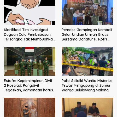
Klarifikasi Tim Investigasi
Pemdes Gampingan Kembali
Dugaan Calo Pembebasan
Gelar Undian Umrah Gratis
Tersangka Tak Membuahkan
Bersama Donatur H. Rofi’i
Hasil
Iswahyudi, Wujud Apresiasi
bagi Pejuang Sosial
Estafet Kepemimpinan Divif
Polisi Selidiki Wanita Misterius
2 Kostrad: Pangdivif
Tewas Mengapung di Sumur
Tegaskan, Komandan harus
Warga Bululawang Malang
menjadi contoh tauladan
dan solusi bagi prajurit