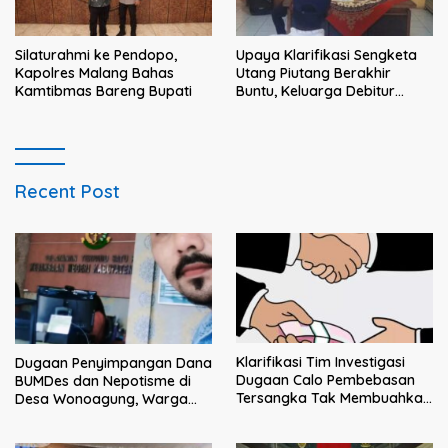
Silaturahmi ke Pendopo,
Upaya Klarifikasi Sengketa
Kapolres Malang Bahas
Utang Piutang Berakhir
Kamtibmas Bareng Bupati
Buntu, Keluarga Debitur
Persoalkan Dugaan
Intimidasi Penagihan
Recent Post
Klarifikasi Tim Investigasi
Dugaan Penyimpangan Dana
Dugaan Calo Pembebasan
BUMDes dan Nepotisme di
Tersangka Tak Membuahkan
Desa Wonoagung, Warga
Hasil
Resmi Melaporkan ke Kejari
Malang