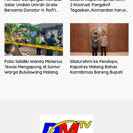
Gelar Undian Umrah Gratis
2 Kostrad: Pangdivif
Bersama Donatur H. Rofi’i
Tegaskan, Komandan harus
Iswahyudi, Wujud Apresiasi
menjadi contoh tauladan
bagi Pejuang Sosial
dan solusi bagi prajurit
Polisi Selidiki Wanita Misterius
Silaturahmi ke Pendopo,
Tewas Mengapung di Sumur
Kapolres Malang Bahas
Warga Bululawang Malang
Kamtibmas Bareng Bupati