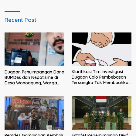
Intimidasi Penagihan
Recent Post
Klarifikasi Tim Investigasi
Dugaan Penyimpangan Dana
Dugaan Calo Pembebasan
BUMDes dan Nepotisme di
Tersangka Tak Membuahkan
Desa Wonoagung, Warga
Hasil
Resmi Melaporkan ke Kejari
Malang
Pemdes Gampingan Kembali
Estafet Kepemimpinan Divif