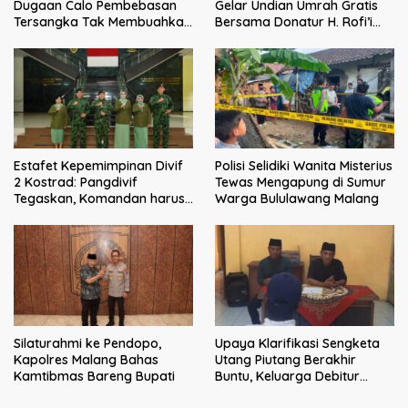
Dugaan Calo Pembebasan
Gelar Undian Umrah Gratis
Tersangka Tak Membuahkan
Bersama Donatur H. Rofi’i
Hasil
Iswahyudi, Wujud Apresiasi
bagi Pejuang Sosial
Estafet Kepemimpinan Divif
Polisi Selidiki Wanita Misterius
2 Kostrad: Pangdivif
Tewas Mengapung di Sumur
Tegaskan, Komandan harus
Warga Bululawang Malang
menjadi contoh tauladan
dan solusi bagi prajurit
Silaturahmi ke Pendopo,
Upaya Klarifikasi Sengketa
Kapolres Malang Bahas
Utang Piutang Berakhir
Kamtibmas Bareng Bupati
Buntu, Keluarga Debitur
Persoalkan Dugaan