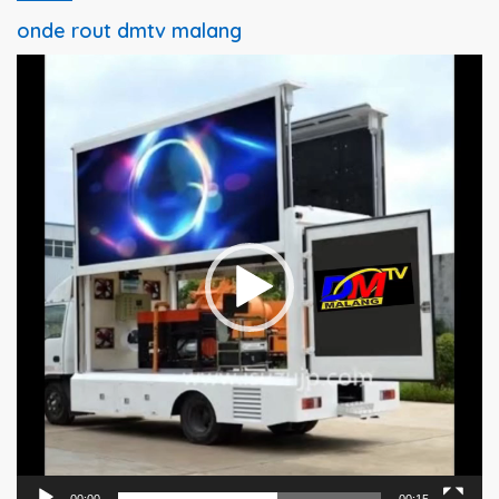
onde rout dmtv malang
Pemutar
Video
00:00
00:15