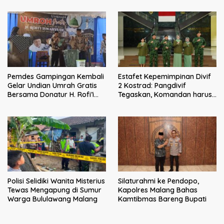
Malang
Pemdes Gampingan Kembali
Estafet Kepemimpinan Divif
Gelar Undian Umrah Gratis
2 Kostrad: Pangdivif
Bersama Donatur H. Rofi’i
Tegaskan, Komandan harus
Iswahyudi, Wujud Apresiasi
menjadi contoh tauladan
bagi Pejuang Sosial
dan solusi bagi prajurit
Polisi Selidiki Wanita Misterius
Silaturahmi ke Pendopo,
Tewas Mengapung di Sumur
Kapolres Malang Bahas
Warga Bululawang Malang
Kamtibmas Bareng Bupati