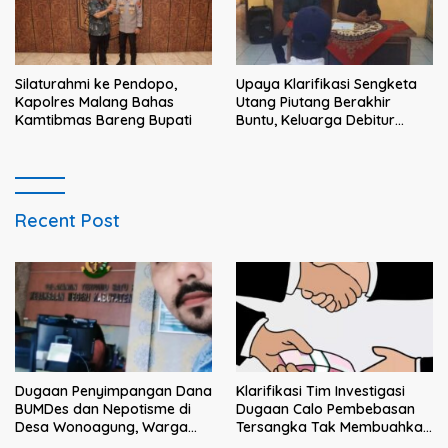
Silaturahmi ke Pendopo,
Upaya Klarifikasi Sengketa
Kapolres Malang Bahas
Utang Piutang Berakhir
Kamtibmas Bareng Bupati
Buntu, Keluarga Debitur
Persoalkan Dugaan
Intimidasi Penagihan
Recent Post
Klarifikasi Tim Investigasi
Dugaan Penyimpangan Dana
Dugaan Calo Pembebasan
BUMDes dan Nepotisme di
Tersangka Tak Membuahkan
Desa Wonoagung, Warga
Hasil
Resmi Melaporkan ke Kejari