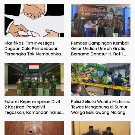
Klarifikasi Tim Investigasi
Pemdes Gampingan Kembali
Dugaan Calo Pembebasan
Gelar Undian Umrah Gratis
Tersangka Tak Membuahkan
Bersama Donatur H. Rofi’i
Hasil
Iswahyudi, Wujud Apresiasi
bagi Pejuang Sosial
Estafet Kepemimpinan Divif
Polisi Selidiki Wanita Misterius
2 Kostrad: Pangdivif
Tewas Mengapung di Sumur
Tegaskan, Komandan harus
Warga Bululawang Malang
menjadi contoh tauladan
dan solusi bagi prajurit