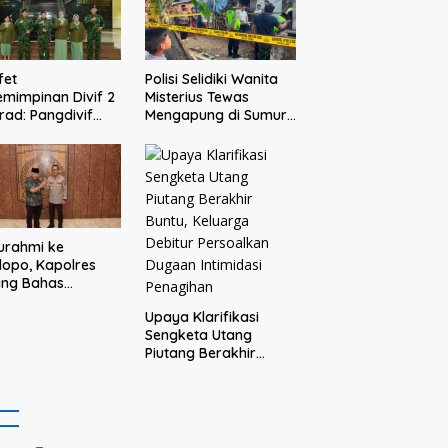
Pejuang Sosial
fet
Polisi Selidiki Wanita
mimpinan Divif 2
Misterius Tewas
rad: Pangdivif
Mengapung di Sumur
askan, Komandan
Warga Bululawang
s menjadi contoh
Malang
adan dan solusi
 prajurit
turahmi ke
opo, Kapolres
ang Bahas
tibmas Bareng
Upaya Klarifikasi
ti
Sengketa Utang
Piutang Berakhir
Buntu, Keluarga
Debitur Persoalkan
Dugaan Intimidasi
Penagihan