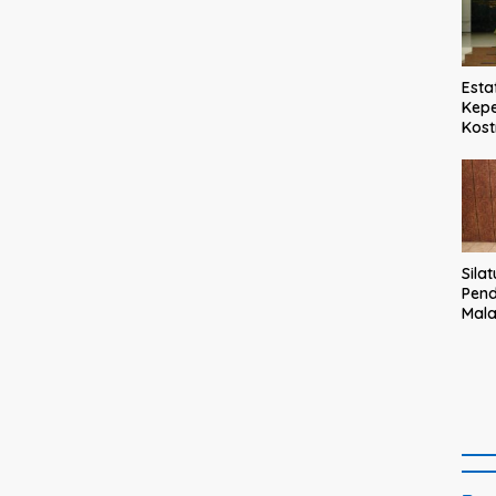
Esta
Kepe
Kost
Teg
haru
taul
bagi
Sila
Pend
Mal
Kam
Bupa