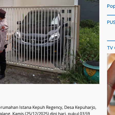
Pop
PU
TV
rumahan Istana Kepuh Regency, Desa Kepuharjo,
ng, Kamis (25/12/2025) dini hari, pukul 03.59