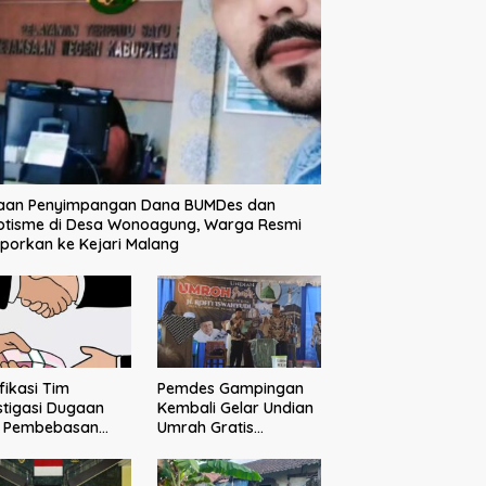
aan Penyimpangan Dana BUMDes dan
otisme di Desa Wonoagung, Warga Resmi
porkan ke Kejari Malang
ifikasi Tim
Pemdes Gampingan
stigasi Dugaan
Kembali Gelar Undian
o Pembebasan
Umrah Gratis
sangka Tak
Bersama Donatur H.
buahkan Hasil
Rofi’i Iswahyudi,
Wujud Apresiasi bagi