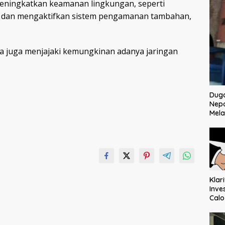
meningkatkan keamanan lingkungan, seperti
a dan mengaktifkan sistem pengamanan tambahan,
a juga menjajaki kemungkinan adanya jaringan
Dug
Nep
Mela
Klar
Inve
Cal
Ter
Mem