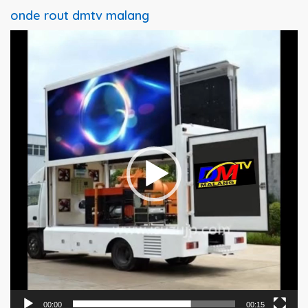
onde rout dmtv malang
Pemutar
Video
00:00
00:15