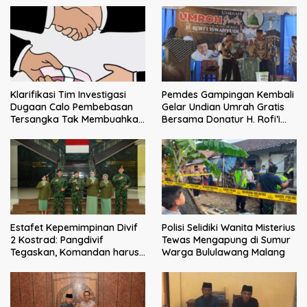
Klarifikasi Tim Investigasi
Pemdes Gampingan Kembali
Dugaan Calo Pembebasan
Gelar Undian Umrah Gratis
Tersangka Tak Membuahkan
Bersama Donatur H. Rofi’i
Hasil
Iswahyudi, Wujud Apresiasi
bagi Pejuang Sosial
Estafet Kepemimpinan Divif
Polisi Selidiki Wanita Misterius
2 Kostrad: Pangdivif
Tewas Mengapung di Sumur
Tegaskan, Komandan harus
Warga Bululawang Malang
menjadi contoh tauladan
dan solusi bagi prajurit