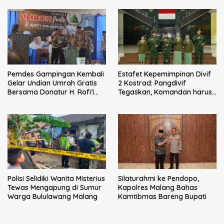
Malang
Pemdes Gampingan Kembali
Estafet Kepemimpinan Divif
Gelar Undian Umrah Gratis
2 Kostrad: Pangdivif
Bersama Donatur H. Rofi’i
Tegaskan, Komandan harus
Iswahyudi, Wujud Apresiasi
menjadi contoh tauladan
bagi Pejuang Sosial
dan solusi bagi prajurit
Polisi Selidiki Wanita Misterius
Silaturahmi ke Pendopo,
Tewas Mengapung di Sumur
Kapolres Malang Bahas
Warga Bululawang Malang
Kamtibmas Bareng Bupati