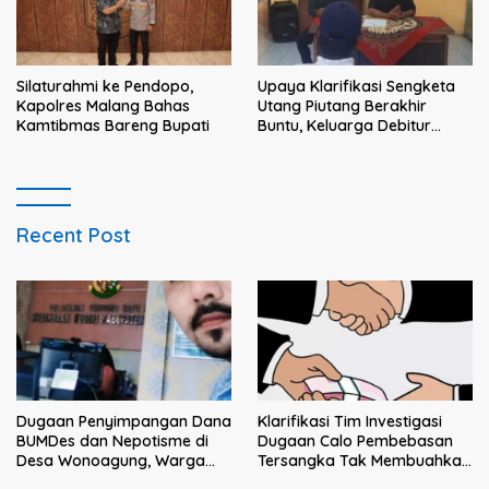
Silaturahmi ke Pendopo,
Upaya Klarifikasi Sengketa
Kapolres Malang Bahas
Utang Piutang Berakhir
Kamtibmas Bareng Bupati
Buntu, Keluarga Debitur
Persoalkan Dugaan
Intimidasi Penagihan
Recent Post
Klarifikasi Tim Investigasi
Dugaan Penyimpangan Dana
Dugaan Calo Pembebasan
BUMDes dan Nepotisme di
Tersangka Tak Membuahkan
Desa Wonoagung, Warga
Hasil
Resmi Melaporkan ke Kejari