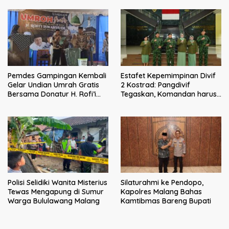
Malang
Pemdes Gampingan Kembali
Estafet Kepemimpinan Divif
Gelar Undian Umrah Gratis
2 Kostrad: Pangdivif
Bersama Donatur H. Rofi’i
Tegaskan, Komandan harus
Iswahyudi, Wujud Apresiasi
menjadi contoh tauladan
bagi Pejuang Sosial
dan solusi bagi prajurit
Polisi Selidiki Wanita Misterius
Silaturahmi ke Pendopo,
Tewas Mengapung di Sumur
Kapolres Malang Bahas
Warga Bululawang Malang
Kamtibmas Bareng Bupati