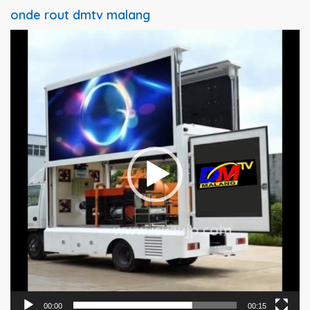
onde rout dmtv malang
Pemutar
Video
00:00
00:15