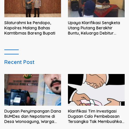
Silaturahmi ke Pendopo,
Upaya Klarifikasi Sengketa
Kapolres Malang Bahas
Utang Piutang Berakhir
Kamtibmas Bareng Bupati
Buntu, Keluarga Debitur
Persoalkan Dugaan
Intimidasi Penagihan
Recent Post
Klarifikasi Tim Investigasi
Dugaan Penyimpangan Dana
Dugaan Calo Pembebasan
BUMDes dan Nepotisme di
Tersangka Tak Membuahkan
Desa Wonoagung, Warga
Hasil
Resmi Melaporkan ke Kejari