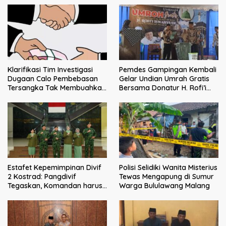
Klarifikasi Tim Investigasi
Pemdes Gampingan Kembali
Dugaan Calo Pembebasan
Gelar Undian Umrah Gratis
Tersangka Tak Membuahkan
Bersama Donatur H. Rofi’i
Hasil
Iswahyudi, Wujud Apresiasi
bagi Pejuang Sosial
Estafet Kepemimpinan Divif
Polisi Selidiki Wanita Misterius
2 Kostrad: Pangdivif
Tewas Mengapung di Sumur
Tegaskan, Komandan harus
Warga Bululawang Malang
menjadi contoh tauladan
dan solusi bagi prajurit