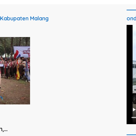
 Kabupaten Malang
ond
h,