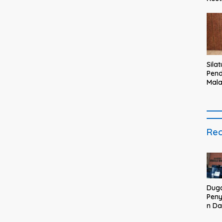
Teg
haru
taul
bagi
Sila
Pend
Mal
Kam
Bupa
Rec
Dug
Pen
n D
BUM