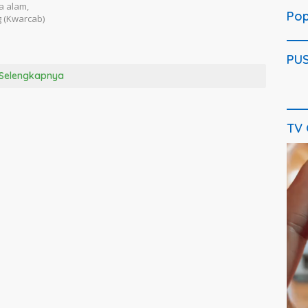
bupaten
 alam,
Pop
nggalang
 (Kwarcab)
PU
Selengkapnya
TV