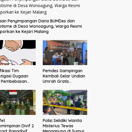
aan Penyimpangan Dana BUMDes dan
otisme di Desa Wonoagung, Warga Resmi
porkan ke Kejari Malang
ifikasi Tim
Pemdes Gampingan
stigasi Dugaan
Kembali Gelar Undian
o Pembebasan
Umrah Gratis
sangka Tak
Bersama Donatur H.
buahkan Hasil
Rofi’i Iswahyudi,
Wujud Apresiasi bagi
Pejuang Sosial
fet
Polisi Selidiki Wanita
mimpinan Divif 2
Misterius Tewas
rad: Pangdivif
Mengapung di Sumur