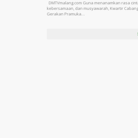
Kwarcab Gerakan Pramuka Ka
DMTVmalang.com Guna menanamkan rasa cinta
Malang Gelar Giat Prestasi Pe
kebersamaan, dan musyawarah, Kwartir Cabang
Gerakan Pramuka…
Garuda Tahun 2025