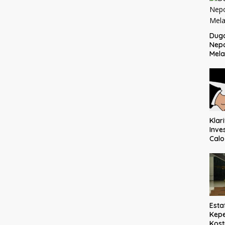
Dug
Nep
Mela
Klar
Inve
Cal
Ter
Mem
Esta
Kepe
Kost