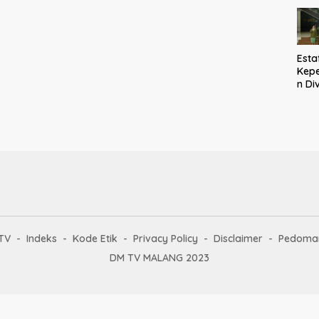
Nepo
Des
Won
War
Mel
Esta
ke K
Kep
Mal
n Div
Kost
Pang
Tega
Kom
haru
men
cont
taul
solu
praj
TV
Indeks
Kode Etik
Privacy Policy
Disclaimer
Pedoman
DM TV MALANG 2023