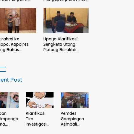
askan, Komandan
Warga Bululawang
s menjadi contoh
Malang
adan dan solusi
 prajurit
turahmi ke
Upaya Klarifikasi
opo, Kapolres
Sengketa Utang
ang Bahas
Piutang Berakhir
tibmas Bareng
Buntu, Keluarga
ti
Debitur Persoalkan
Dugaan Intimidasi
Penagihan
ent Post
aan
Klarifikasi
Pemdes
yimpanga
Tim
Gampingan
ana
Investigasi
Kembali
Des dan
Dugaan Calo
Gelar Undian