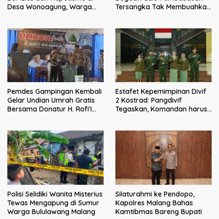
Tersangka Tak Membuahkan
Desa Wonoagung, Warga
Hasil
Resmi Melaporkan ke Kejari
Malang
Pemdes Gampingan Kembali
Estafet Kepemimpinan Divif
Gelar Undian Umrah Gratis
2 Kostrad: Pangdivif
Bersama Donatur H. Rofi’i
Tegaskan, Komandan harus
Iswahyudi, Wujud Apresiasi
menjadi contoh tauladan
bagi Pejuang Sosial
dan solusi bagi prajurit
Polisi Selidiki Wanita Misterius
Silaturahmi ke Pendopo,
Tewas Mengapung di Sumur
Kapolres Malang Bahas
Warga Bululawang Malang
Kamtibmas Bareng Bupati