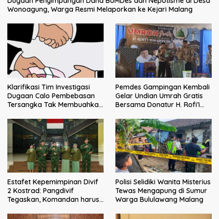
Dugaan Penyimpangan Dana BUMDes dan Nepotisme di Desa
Wonoagung, Warga Resmi Melaporkan ke Kejari Malang
Klarifikasi Tim Investigasi
Pemdes Gampingan Kembali
Dugaan Calo Pembebasan
Gelar Undian Umrah Gratis
Tersangka Tak Membuahkan
Bersama Donatur H. Rofi’i
Hasil
Iswahyudi, Wujud Apresiasi
bagi Pejuang Sosial
Estafet Kepemimpinan Divif
Polisi Selidiki Wanita Misterius
2 Kostrad: Pangdivif
Tewas Mengapung di Sumur
Tegaskan, Komandan harus
Warga Bululawang Malang
menjadi contoh tauladan
dan solusi bagi prajurit