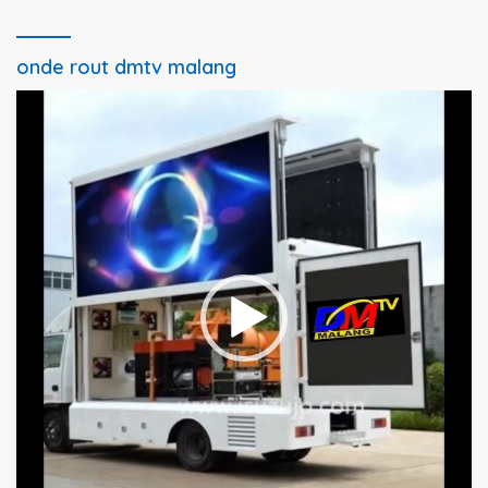
onde rout dmtv malang
Pemutar
Video