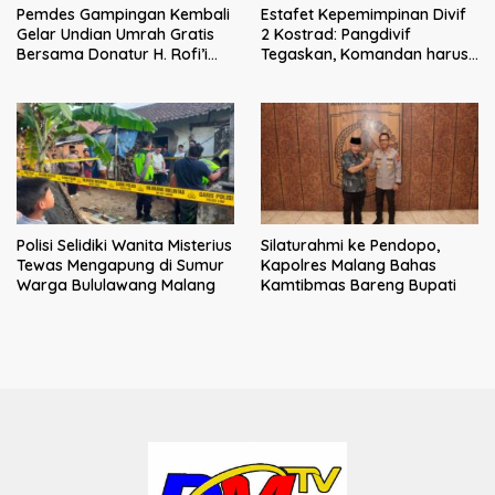
Pemdes Gampingan Kembali
Estafet Kepemimpinan Divif
Gelar Undian Umrah Gratis
2 Kostrad: Pangdivif
Bersama Donatur H. Rofi’i
Tegaskan, Komandan harus
Iswahyudi, Wujud Apresiasi
menjadi contoh tauladan
bagi Pejuang Sosial
dan solusi bagi prajurit
Polisi Selidiki Wanita Misterius
Silaturahmi ke Pendopo,
Tewas Mengapung di Sumur
Kapolres Malang Bahas
Warga Bululawang Malang
Kamtibmas Bareng Bupati