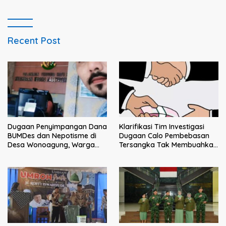
Intimidasi Penagihan
Recent Post
Klarifikasi Tim Investigasi
Dugaan Penyimpangan Dana
Dugaan Calo Pembebasan
BUMDes dan Nepotisme di
Tersangka Tak Membuahkan
Desa Wonoagung, Warga
Hasil
Resmi Melaporkan ke Kejari
Malang