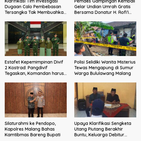
Klarifikasi Tim Investigasi
Pemdes Gampingan Kembali
Dugaan Calo Pembebasan
Gelar Undian Umrah Gratis
Tersangka Tak Membuahkan
Bersama Donatur H. Rofi’i
Hasil
Iswahyudi, Wujud Apresiasi
bagi Pejuang Sosial
Estafet Kepemimpinan Divif
Polisi Selidiki Wanita Misterius
2 Kostrad: Pangdivif
Tewas Mengapung di Sumur
Tegaskan, Komandan harus
Warga Bululawang Malang
menjadi contoh tauladan
dan solusi bagi prajurit
Silaturahmi ke Pendopo,
Upaya Klarifikasi Sengketa
Kapolres Malang Bahas
Utang Piutang Berakhir
Kamtibmas Bareng Bupati
Buntu, Keluarga Debitur
Persoalkan Dugaan