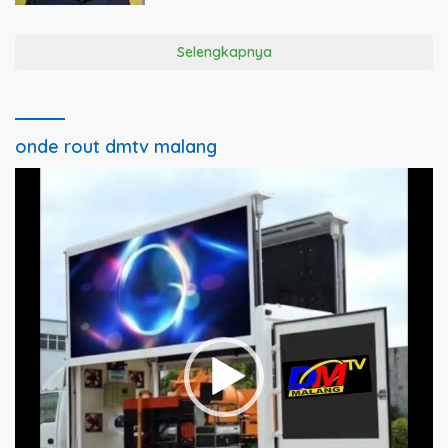
Selengkapnya
onde rout dmtv malang
Pemutar
Video