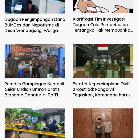
Klarifikasi Tim Investigasi
Dugaan Penyimpangan Dana
Dugaan Calo Pembebasan
BUMDes dan Nepotisme di
Tersangka Tak Membuahkan
Desa Wonoagung, Warga
Hasil
Resmi Melaporkan ke Kejari
Malang
Pemdes Gampingan Kembali
Estafet Kepemimpinan Divif
Gelar Undian Umrah Gratis
2 Kostrad: Pangdivif
Bersama Donatur H. Rofi’i
Tegaskan, Komandan harus
Iswahyudi, Wujud Apresiasi
menjadi contoh tauladan
bagi Pejuang Sosial
dan solusi bagi prajurit