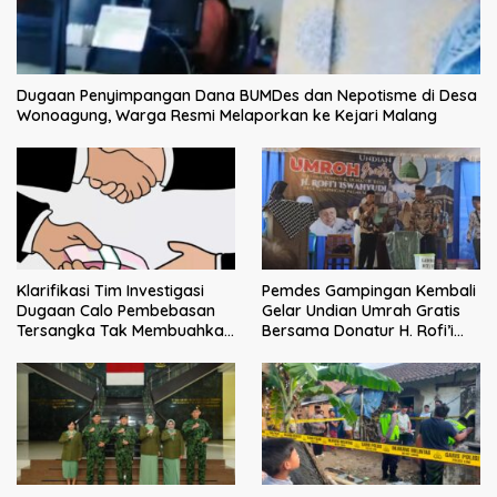
Dugaan Penyimpangan Dana BUMDes dan Nepotisme di Desa
Wonoagung, Warga Resmi Melaporkan ke Kejari Malang
Klarifikasi Tim Investigasi
Pemdes Gampingan Kembali
Dugaan Calo Pembebasan
Gelar Undian Umrah Gratis
Tersangka Tak Membuahkan
Bersama Donatur H. Rofi’i
Hasil
Iswahyudi, Wujud Apresiasi
bagi Pejuang Sosial