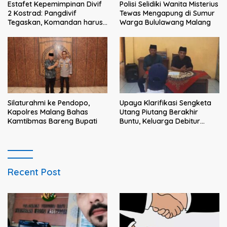
Estafet Kepemimpinan Divif
Polisi Selidiki Wanita Misterius
2 Kostrad: Pangdivif
Tewas Mengapung di Sumur
Tegaskan, Komandan harus
Warga Bululawang Malang
menjadi contoh tauladan
dan solusi bagi prajurit
Silaturahmi ke Pendopo,
Upaya Klarifikasi Sengketa
Kapolres Malang Bahas
Utang Piutang Berakhir
Kamtibmas Bareng Bupati
Buntu, Keluarga Debitur
Persoalkan Dugaan
Intimidasi Penagihan
Recent Post