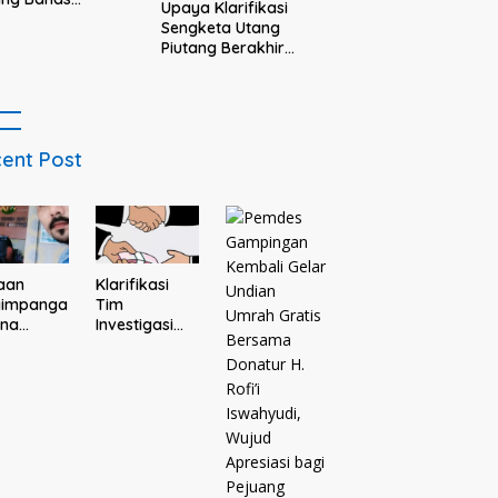
Upaya Klarifikasi
tibmas Bareng
Sengketa Utang
ti
Piutang Berakhir
Buntu, Keluarga
Debitur Persoalkan
Dugaan Intimidasi
Penagihan
ent Post
Klarifikasi
aan
Tim
yimpanga
Investigasi
ana
Dugaan Calo
Des dan
Pembebasan
tisme di
Tersangka
a
Tak
oagung,
Membuahkan
ga Resmi
Hasil
aporkan
ejari
ang