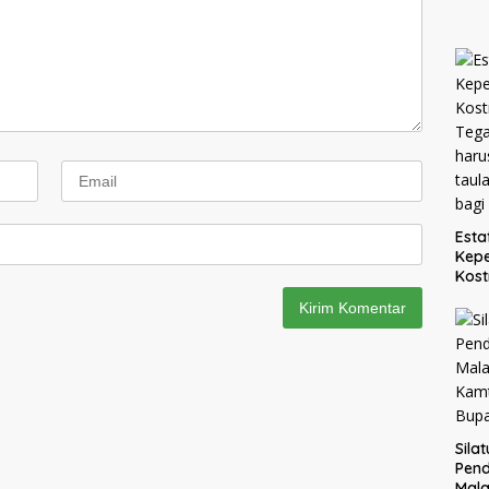
Esta
Kepe
Kost
Teg
haru
taul
bagi
Sila
Pend
Mal