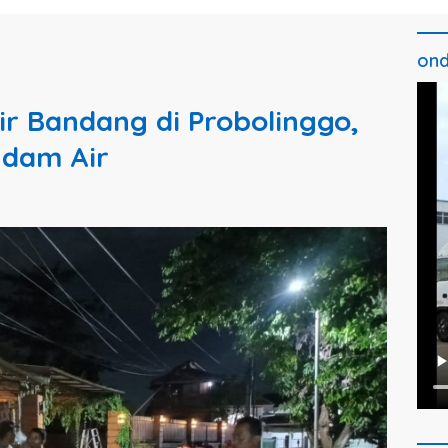
ond
ir Bandang di Probolinggo,
dam Air