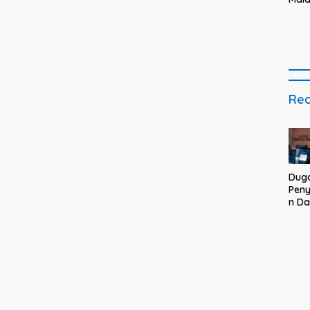
Kam
Bupa
Rec
Dug
Pen
n D
BUM
Nepo
Des
Won
War
Mel
ke K
Mal