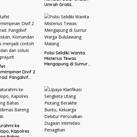
Umrah Gratis
Bersama Donatur H.
Rofi’i Iswahyudi,
Wujud Apresiasi bagi
Pejuang Sosial
Polisi Selidiki Wanita
Misterius Tewas
Mengapung di Sumur
fet
Warga Bululawang
mimpinan Divif 2
Malang
rad: Pangdivif
askan, Komandan
s menjadi contoh
adan dan solusi
 prajurit
turahmi ke
opo, Kapolres
ang Bahas