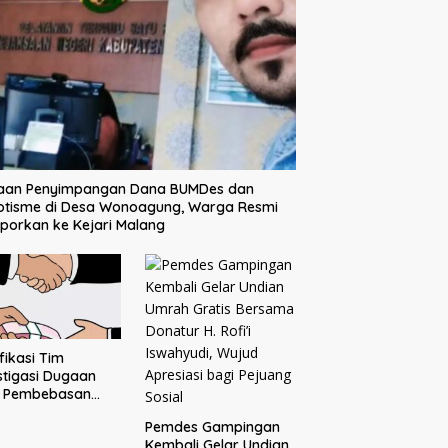
aan Penyimpangan Dana BUMDes dan
otisme di Desa Wonoagung, Warga Resmi
porkan ke Kejari Malang
ifikasi Tim
stigasi Dugaan
o Pembebasan
sangka Tak
Pemdes Gampingan
buahkan Hasil
Kembali Gelar Undian