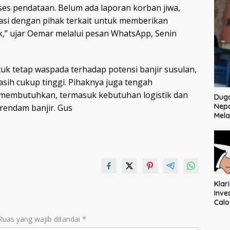
oses pendataan. Belum ada laporan korban jiwa,
nasi dengan pihak terkait untuk memberikan
” ujar Oemar melalui pesan WhatsApp, Senin
 tetap waspada terhadap potensi banjir susulan,
asih cukup tinggi. Pihaknya juga tengah
membutuhkan, termasuk kebutuhan logistik dan
Dug
Nep
rendam banjir. Gus
Mela
Klar
Inve
Cal
Ter
Ruas yang wajib ditandai
*
Mem