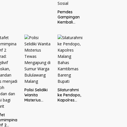
Pemdes
Gampingan
Kembali
Gelar Undian
Umrah Gratis
Bersama
Donatur H.
Rofi’i
Iswahyudi,
Wujud
Apresiasi
bagi Pejuang
Sosial
Polisi Selidiki
Silaturahmi
Wanita
ke Pendopo,
Misterius
Kapolres
Tewas
Malang
Mengapung
Bahas
fet
di Sumur
Kamtibmas
emimpina
Warga
Bareng
if 2
Bululawang
Bupati