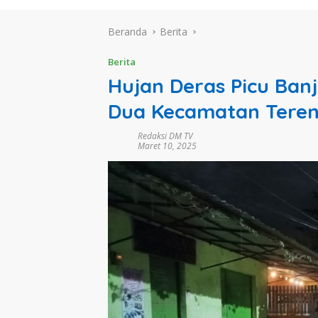
Beranda
Berita
Berita
Hujan Deras Picu Banj
Dua Kecamatan Teren
Redaksi DM TV
Maret 10, 2025