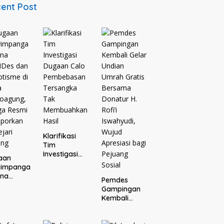
ent Post
Klarifikasi
Tim
Investigasi
aan
Dugaan Calo
yimpanga
Pembebasan
ana
Pemdes
Tersangka
Des dan
Gampingan
Tak
tisme di
Kembali
Membuahkan
a
Gelar Undian
Hasil
oagung,
Umrah Gratis
ga Resmi