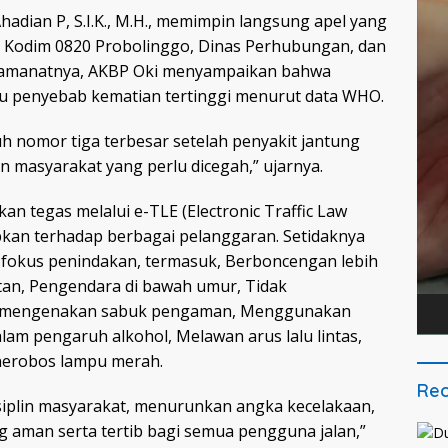
adian P, S.I.K., M.H., memimpin langsung apel yang
ta, Kodim 0820 Probolinggo, Dinas Perhubungan, dan
m amanatnya, AKBP Oki menyampaikan bahwa
satu penyebab kematian tertinggi menurut data WHO.
uh nomor tiga terbesar setelah penyakit jantung
n masyarakat yang perlu dicegah,” ujarnya.
n tegas melalui e-TLE (Electronic Traffic Law
pkan terhadap berbagai pelanggaran. Setidaknya
i fokus penindakan, termasuk, Berboncengan lebih
atan, Pengendara di bawah umur, Tidak
k mengenakan sabuk pengaman, Menggunakan
lam pengaruh alkohol, Melawan arus lalu lintas,
nerobos lampu merah.
Rec
siplin masyarakat, menurunkan angka kecelakaan,
ng aman serta tertib bagi semua pengguna jalan,”