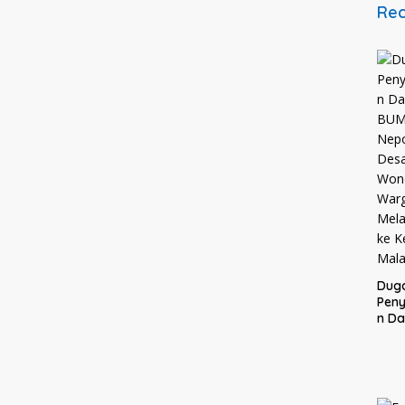
Rec
Dug
Pen
n D
BUM
Nepo
Des
Won
War