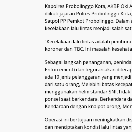
Kapolres Probolinggo Kota, AKBP Oki Ah
diikuti jajaran Polres Probolinggo Ko
Satpol PP Pemkot Probolinggo. Dala
kecelakaan lalu lintas menjadi salah 
“Kecelakaan lalu lintas adalah pembun
koroner dan TBC. Ini masalah kesehata
Sebagai langkah penanganan, penindaka
Enforcement) dan teguran akan ditera
ada 10 jenis pelanggaran yang menjad
dari satu orang, Melebihi batas kecep
menggunakan helm standar SNI,Tida
ponsel saat berkendara, Berkendara da
Kendaraan dengan knalpot brong, Me
Operasi ini bertujuan meningkatkan di
dan menciptakan kondisi lalu lintas ya