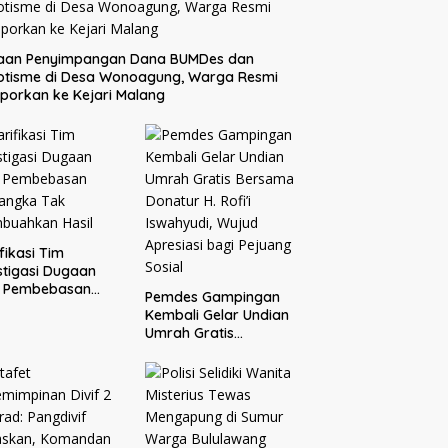
aan Penyimpangan Dana BUMDes dan
otisme di Desa Wonoagung, Warga Resmi
porkan ke Kejari Malang
ifikasi Tim
stigasi Dugaan
o Pembebasan
Pemdes Gampingan
sangka Tak
Kembali Gelar Undian
buahkan Hasil
Umrah Gratis
Bersama Donatur H.
Rofi’i Iswahyudi,
Wujud Apresiasi bagi
Pejuang Sosial