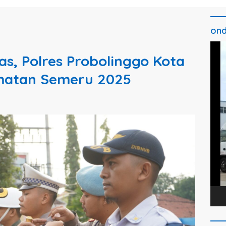
ond
Pem
tas, Polres Probolinggo Kota
Vide
amatan Semeru 2025