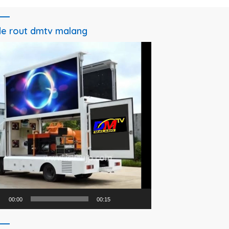
e rout dmtv malang
utar
o
00:00
00:15