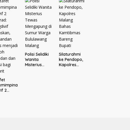
Bersama
aporkan
Donatur H.
ejari
Rofi’i
ang
Iswahyudi,
Wujud
Apresiasi
bagi Pejuang
Sosial
Polisi Selidiki
Silaturahmi
Wanita
ke Pendopo,
Misterius
Kapolres
Tewas
Malang
Mengapung
Bahas
fet
di Sumur
Kamtibmas
emimpina
Warga
Bareng
if 2
Bululawang
Bupati
rad:
Malang
divif
skan,
andan
s
jadi
oh