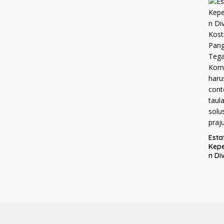
Mel
ke K
Mal
Esta
Kep
n Div
Kost
Pang
Tega
Kom
haru
men
cont