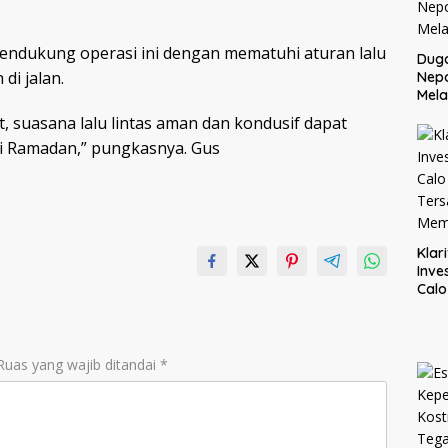
ndukung operasi ini dengan mematuhi aturan lalu
Dug
di jalan.
Nep
Mela
suasana lalu lintas aman dan kondusif dapat
ci Ramadan,” pungkasnya. Gus
Klar
Inve
Cal
Ter
Mem
Ruas yang wajib ditandai
*