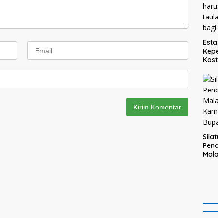
Esta
Kepe
Kost
Teg
haru
taul
bagi
Sila
Pend
Mal
Kam
Bupa