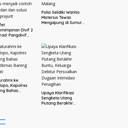
Polisi Selidiki Wanita
Misterius Tewas
Mengapung di Sumur
fet
Warga Bululawang
mimpinan Divif 2
Malang
rad: Pangdivif
askan, Komandan
s menjadi contoh
adan dan solusi
 prajurit
turahmi ke
opo, Kapolres
ang Bahas
Upaya Klarifikasi
tibmas Bareng
Sengketa Utang
ti
Piutang Berakhir
Buntu, Keluarga
Debitur Persoalkan
Dugaan Intimidasi
Penagihan