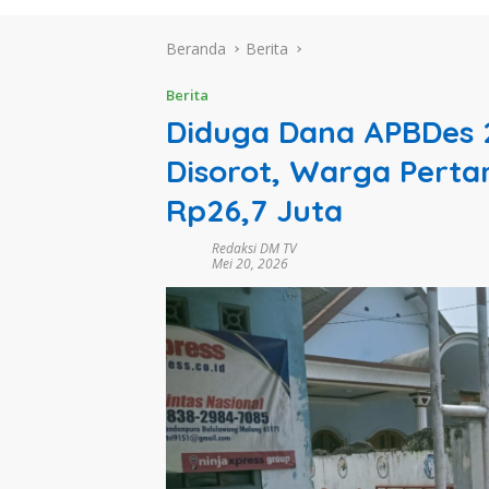
Beranda
Berita
Berita
Diduga Dana APBDes
Disorot, Warga Perta
Rp26,7 Juta
Redaksi DM TV
Mei 20, 2026