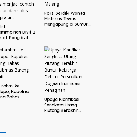
Polisi Selidiki Wanita
Misterius Tewas
Mengapung di Sumur
fet
Warga Bululawang
mimpinan Divif 2
Malang
rad: Pangdivif
askan, Komandan
s menjadi contoh
adan dan solusi
 prajurit
turahmi ke
opo, Kapolres
ang Bahas
Upaya Klarifikasi
tibmas Bareng
Sengketa Utang
ti
Piutang Berakhir
Buntu, Keluarga
Debitur Persoalkan
Dugaan Intimidasi
Penagihan