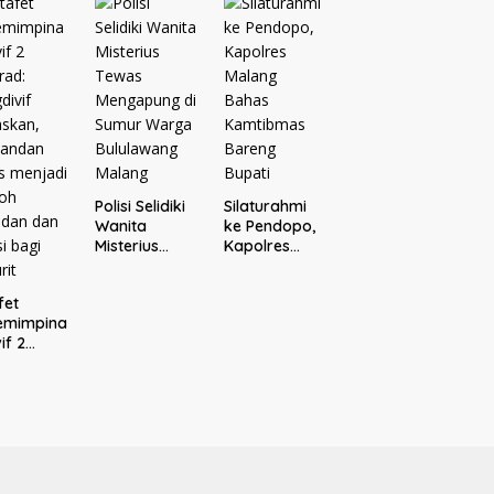
Bersama
aporkan
Donatur H.
ejari
Rofi’i
ang
Iswahyudi,
Wujud
Apresiasi
bagi Pejuang
Sosial
Polisi Selidiki
Silaturahmi
Wanita
ke Pendopo,
Misterius
Kapolres
Tewas
Malang
Mengapung
Bahas
fet
di Sumur
Kamtibmas
emimpina
Warga
Bareng
if 2
Bululawang
Bupati
rad:
Malang
divif
skan,
andan
s
jadi
oh