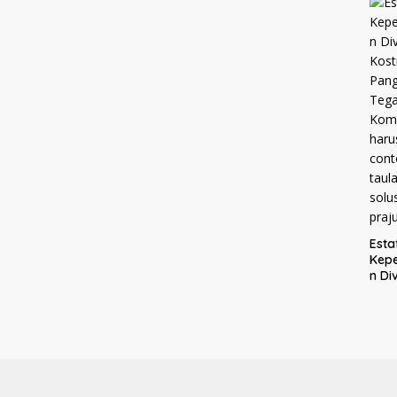
Mel
ke K
Mal
Esta
Kep
n Div
Kost
Pang
Tega
Kom
haru
men
cont