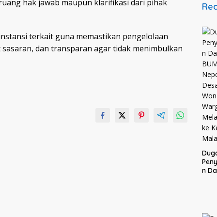
uang hak jawab maupun klarifikasi dari pihak
Rec
nstansi terkait guna memastikan pengelolaan
at sasaran, dan transparan agar tidak menimbulkan
Dug
Pen
n D
BUM
Nepo
Des
Won
War