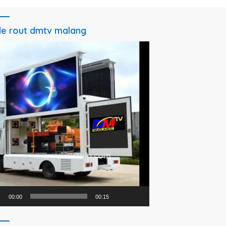
e rout dmtv malang
utar
o
00:00
00:15