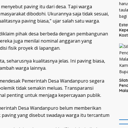
menyebut paving itu dari desa. Tapi warga
masyarakat dibodohi. Ukurannya saja tidak sesuai,
litasnya paving biasa,” ujar salah satu warga.
Esta
Kepe
diklaim pihak desa berbeda dengan pembangunan
Kost
ereka juga menilai nominal anggaran yang
Teg
haru
si fisik proyek di lapangan.
taul
bagi
, seharusnya kualitasnya jelas. Ini paving biasa,
tambah warga lainnya.
t mendesak Pemerintah Desa Wandanpuro segera
Sila
Pend
olemik tidak semakin meluas. Transparansi
Mal
hal penting untuk menjaga kepercayaan publik.
Kam
Bupa
 Pemerintah Desa Wandanpuro belum memberikan
k paving yang disebut swadaya warga itu tercantum