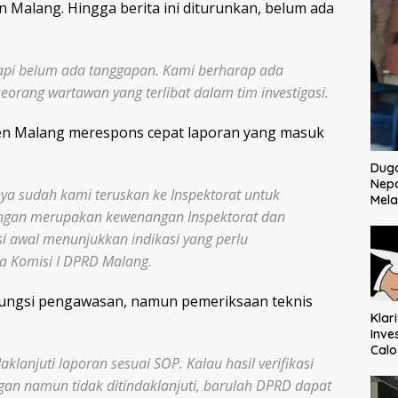
 Malang. Hingga berita ini diturunkan, belum ada
api belum ada tanggapan. Kami berharap ada
seorang wartawan yang terlibat dalam tim investigasi.
ten Malang merespons cepat laporan yang masuk
Dug
Nep
nya sudah kami teruskan ke Inspektorat untuk
Mela
apangan merupakan kewenangan Inspektorat dan
asi awal menunjukkan indikasi yang perlu
ota Komisi I DPRD Malang.
ungsi pengawasan, namun pemeriksaan teknis
Klar
Inve
Cal
anjuti laporan sesuai SOP. Kalau hasil verifikasi
Ter
Mem
an namun tidak ditindaklanjuti, barulah DPRD dapat