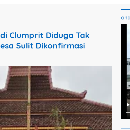
ond
i Clumprit Diduga Tak
esa Sulit Dikonfirmasi