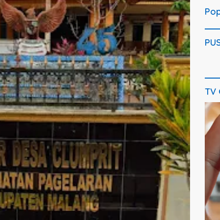
Pop
PU
TV