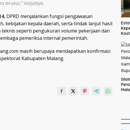
 terukur,” lanjutnya.
14
, DPRD menjalankan fungsi pengawasan
 kebijakan kepala daerah, serta tindak lanjut hasil
Esta
Kepe
teknis seperti pengukuran volume pekerjaan dan
Kost
lembaga pemeriksa internal pemerintah.
Teg
haru
taul
alang.com masih berupaya mendapatkan konfirmasi
bagi
nspektorat Kabupaten Malang.
Sila
Pend
Mal
Kam
Bupa