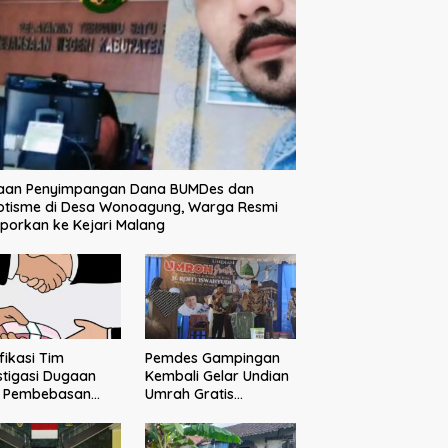
aan Penyimpangan Dana BUMDes dan
otisme di Desa Wonoagung, Warga Resmi
porkan ke Kejari Malang
ifikasi Tim
Pemdes Gampingan
stigasi Dugaan
Kembali Gelar Undian
o Pembebasan
Umrah Gratis
sangka Tak
Bersama Donatur H.
buahkan Hasil
Rofi’i Iswahyudi,
Wujud Apresiasi bagi