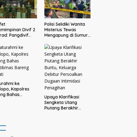
Pejuang Sosial
fet
Polisi Selidiki Wanita
mimpinan Divif 2
Misterius Tewas
rad: Pangdivif
Mengapung di Sumur
askan, Komandan
Warga Bululawang
s menjadi contoh
Malang
adan dan solusi
 prajurit
turahmi ke
opo, Kapolres
ang Bahas
Upaya Klarifikasi
tibmas Bareng
Sengketa Utang
ti
Piutang Berakhir
Buntu, Keluarga
Debitur Persoalkan
Dugaan Intimidasi
Penagihan