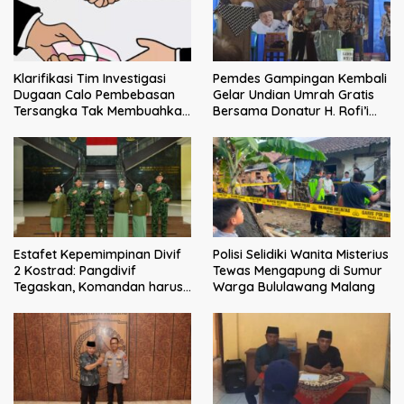
Klarifikasi Tim Investigasi
Pemdes Gampingan Kembali
Dugaan Calo Pembebasan
Gelar Undian Umrah Gratis
Tersangka Tak Membuahkan
Bersama Donatur H. Rofi’i
Hasil
Iswahyudi, Wujud Apresiasi
bagi Pejuang Sosial
Estafet Kepemimpinan Divif
Polisi Selidiki Wanita Misterius
2 Kostrad: Pangdivif
Tewas Mengapung di Sumur
Tegaskan, Komandan harus
Warga Bululawang Malang
menjadi contoh tauladan
dan solusi bagi prajurit