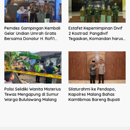
Pemdes Gampingan Kembali
Estafet Kepemimpinan Divif
Gelar Undian Umrah Gratis
2 Kostrad: Pangdivif
Bersama Donatur H. Rofi’i
Tegaskan, Komandan harus
Iswahyudi, Wujud Apresiasi
menjadi contoh tauladan
bagi Pejuang Sosial
dan solusi bagi prajurit
Polisi Selidiki Wanita Misterius
Silaturahmi ke Pendopo,
Tewas Mengapung di Sumur
Kapolres Malang Bahas
Warga Bululawang Malang
Kamtibmas Bareng Bupati