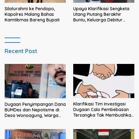
Silaturahmi ke Pendopo,
Upaya Klarifikasi Sengketa
Kapolres Malang Bahas
Utang Piutang Berakhir
Kamtibmas Bareng Bupati
Buntu, Keluarga Debitur
Persoalkan Dugaan
Intimidasi Penagihan
Recent Post
Klarifikasi Tim Investigasi
Dugaan Penyimpangan Dana
Dugaan Calo Pembebasan
BUMDes dan Nepotisme di
Tersangka Tak Membuahkan
Desa Wonoagung, Warga
Hasil
Resmi Melaporkan ke Kejari
Malang